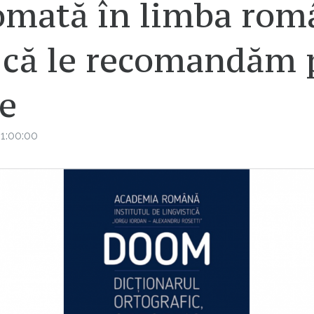
omată în limba rom
i că le recomandăm 
e
1:00:00