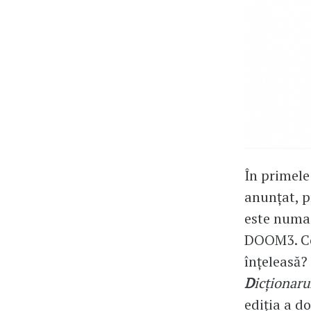
În primele
anunțat, p
este numai 
DOOM3. Ce 
înțeleasă? 
D
icționaru
ediția a d