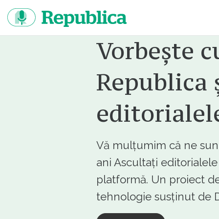
Sari
la
continut
Vorbește c
Republica ș
editorialel
Vă mulțumim că ne sunte
ani Ascultați editorialel
platformă. Un proiect de
tehnologie susținut d