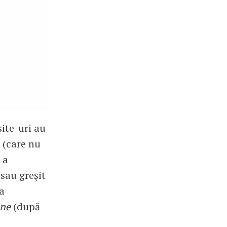
site-uri au
 (care nu
 a
sau greșit
 a
âne
(după