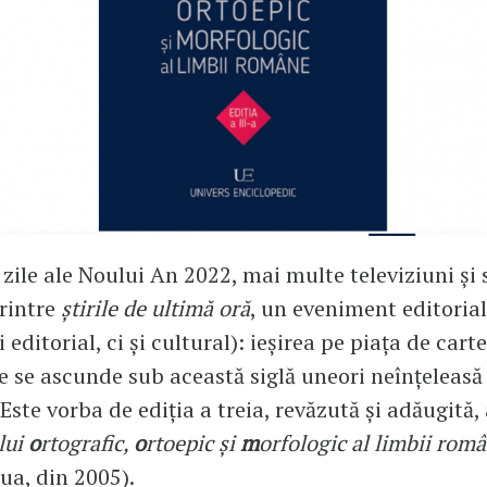
 zile ale Noului An 2022, mai multe televiziuni și 
rintre
știrile de ultimă oră
, un eveniment editorial
editorial, ci și cultural): ieșirea pe piața de carte
se ascunde sub această siglă uneori neînțeleasă 
Este vorba de ediția a treia, revăzută și adăugită,
lui
o
rtografic,
o
rtoepic și
m
orfologic al limbii rom
oua, din 2005).