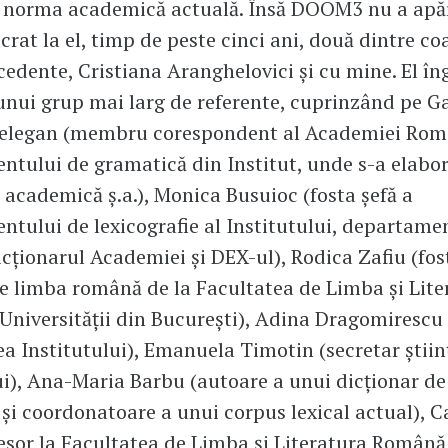
ă norma academică actuală. Însă DOOM3 nu a apăr
ucrat la el, timp de peste cinci ani, două dintre c
ecedente, Cristiana Aranghelovici și cu mine. El în
 unui grup mai larg de referente, cuprinzând pe G
elegan (membru corespondent al Academiei Româ
tului de gramatică din Institut, unde s-a elabo
academică ș.a.), Monica Busuioc (fosta șefă a
tului de lexicografie al Institutului, departame
icționarul Academiei și DEX-ul), Rodica Zafiu (fos
e limba română de la Facultatea de Limba și Lite
niversității din București), Adina Dragomirescu
ea Institutului), Emanuela Timotin (secretar științ
ui), Ana-Maria Barbu (autoare a unui dicționar de
și coordonatoare a unui corpus lexical actual), 
esor la Facultatea de Limba și Literatura Română