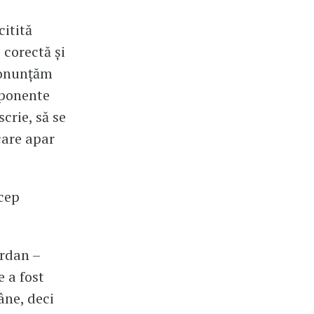
citită
 corectă și
pronunțăm
omponente
crie, să se
care apar
cep
ordan –
 a fost
âne, deci