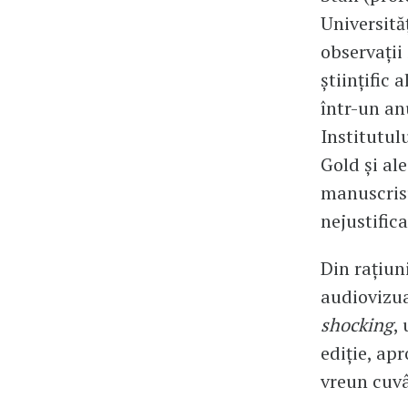
Universităț
observații
științific 
într-un an
Institutul
Gold și al
manuscrisu
nejustifica
Din rațiun
audiovizua
shocking
,
ediție, apr
vreun cuvâ