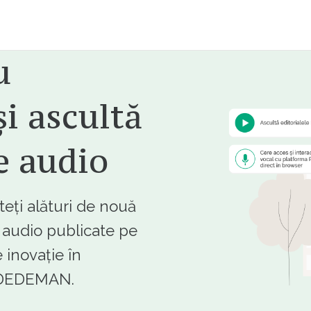
u
i ascultă
e audio
ți alături de nouă
e audio publicate pe
 inovație în
e DEDEMAN.