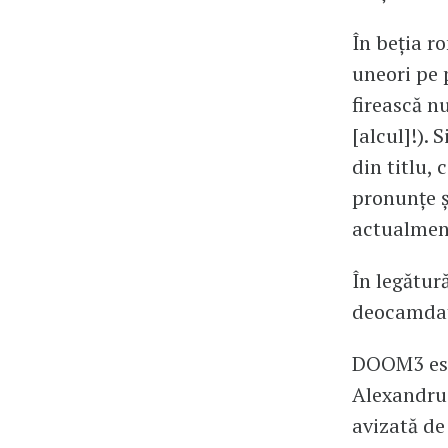
În beția ro
uneori pe p
firească n
[alcul]!). 
din titlu, 
pronunțe ș
actualmen
În legătur
deocamdat
DOOM3 este
Alexandru 
avizată de