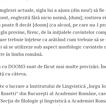
mglezei actuale, sigla lui a ajuns (din nou!) să fie 
ost, englezită fără nicio noimă, [dum]; rostirea ei
u poate fi decât [doom] (ca alcool, pe care nu-l 
Sigla provine, firesc, de la inițialele cuvintelor c
care trebuie înțelese ca arătând cum trebuie să se s
i să se utilizeze sub aspect morfologic cuvintele 
te în limba română.
ă cu DOOM3 sunt de făcut mai multe precizări. În
ă cu câteva.
 o lucrare a Institutului de Lingvistică „Iorgu I
Rosettiˮ din București al Academiei Române, care
 Secția de filologie și lingvistică a Academiei Rom