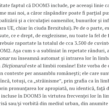
litate faptul că DOOM3 include, pe aceeași linie
sme mai noi, a căror răspândire poate fi parțial pu
lizării și a circulației oamenilor, bunurilor și in
fara UE, chiar în ciuda Brexitului). Pe de o parte, e
sute, ce e drept, de englezisme, nu toate la fel de
trebuie raportate la totalul de cca 3.500 de cuvint
OM2. Așa cum s-a subliniat în repetate rânduri,
ionar
nu înseamnă automat și intrarea lor în lim
ă
Dicționarul
este al limbii române! Este vorba de 
în contexte per ansamblu românești; ele care sun
încă, totuși, ca „străinismeˮ, prin grafia ca în li
 prin pronunțarea lor apropiată, nu identică, față 
t incluse în DOOM3 în virtutea frecvenței lor în l
risă sau/și vorbită din mediul urban, din anumite