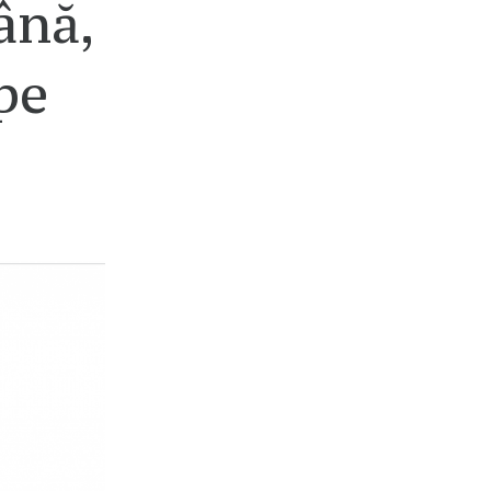
ână,
pe