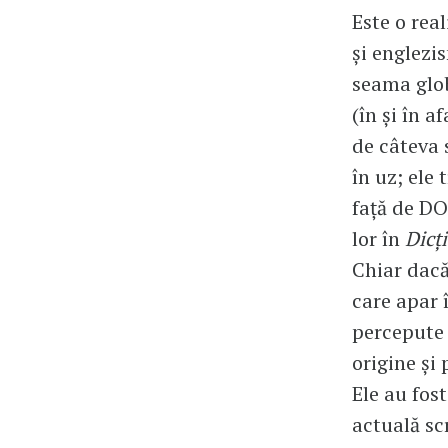
Este o rea
și englezi
seama globa
(în și în a
de câteva 
în uz; ele 
față de DO
lor în
Dicț
Chiar dac
care apar 
percepute 
origine și
Ele au fos
actuală sc