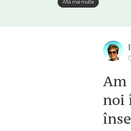
Află mai multe
C
Am 
noi
înse