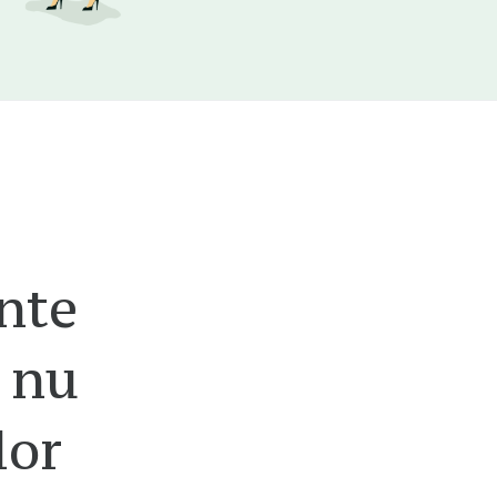
nte
 nu
lor