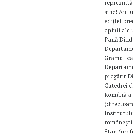
reprezint
sine! Au l
ediției pr
opinii ale
Pană Dind
Departamen
Gramatică 
Departamen
pregătit D
Catedrei d
Română a U
(directoar
Institutul
românești 
Stan (prof