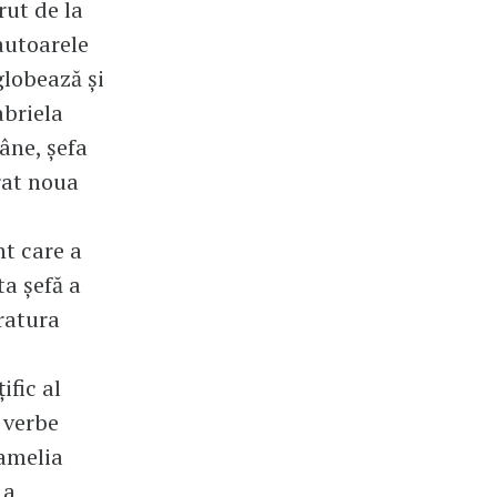
ut de la
oautoarele
globează și
abriela
ne, șefa
rat noua
nt care a
ta șefă a
ratura
ific al
 verbe
Camelia
 a