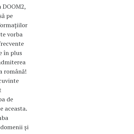
 ca DOOM2,
să pe
formațiilor
ste vorba
 frecvente
e în plus
 admiterea
ba română!
cuvinte
t
mba de
de aceasta.
imba
 domenii și