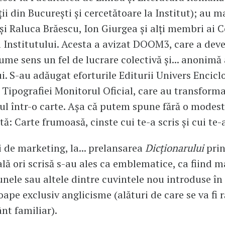
ii din București și cercetătoare la Institut); au m
 și Raluca Brăescu, Ion Giurgea și alți membri ai C
al Institutului. Acesta a avizat DOOM3, care a deve
ume sens un fel de lucrare colectivă și... anonimă
ui. S-au adăugat eforturile Editurii Univers Encicl
e Tipografiei Monitorul Oficial, care au transform
l într-o carte. Așa că putem spune fără o modest
tă: Carte frumoasă, cinste cui te-a scris și cui te-
i de marketing, la... prelansarea
Dicționarului
prin
lă ori scrisă s-au ales ca emblematice, ca fiind ma
 unele sau altele dintre cuvintele nou introduse în
oape exclusiv anglicisme (alături de care se va fi r
nt familiar).