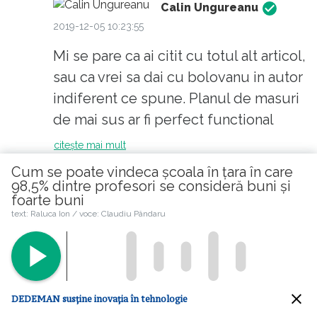
românească. A Avem nevoie de liberalizarea
Calin Ungureanu
învățământului, scoaterea acestuia de sub
2019-12-05 10:23:55
tutela inspectoratului școlar. Copii sunt o
Mi se pare ca ai citit cu totul alt articol,
sursă de imaginație și creativitate. Cei ca dvs
sau ca vrei sa dai cu bolovanu in autor
în transformați în adulți lipsiți de încredere.
indiferent ce spune. Planul de masuri
Găsiți pe Republica un articol cu 10 măsuri
de mai sus ar fi perfect functional
pentru necesare reformarea sistemului de
daca s.ar deranja categoriile citate sa il
citește mai mult
învățământ. Le agreați?
aplice.
Cum se poate vindeca școala în țara în care
Like
1
98,5% dintre profesori se consideră buni și
foarte buni
text: Raluca Ion / voce: Claudiu Pândaru
etienne
2019-09-06 03:26:57
Este imposibil sa gasesti doar profesori
DEDEMAN susține inovația în tehnologie
devotati si bine pregatiti. Dar este posibil sa