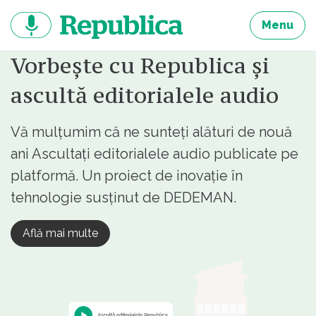
Sari
la
Menu
continut
Vorbește cu Republica și
ascultă editorialele audio
Vă mulțumim că ne sunteți alături de nouă
ani Ascultați editorialele audio publicate pe
platformă. Un proiect de inovație în
tehnologie susținut de DEDEMAN.
Află mai multe