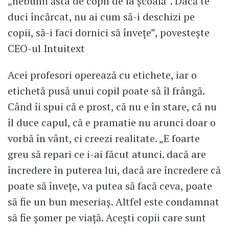
„nebunii ăsta de copii de la școală”. Dacă te
duci încărcat, nu ai cum să-i deschizi pe
copii, să-i faci dornici să învețe”, povestește
CEO-ul Intuitext
Acei profesori operează cu etichete, iar o
etichetă pusă unui copil poate să îl frângă.
Când îi spui că e prost, că nu e în stare, că nu
îl duce capul, că e pramatie nu arunci doar o
vorbă în vânt, ci creezi realitate. „E foarte
greu să repari ce i-ai făcut atunci. dacă are
încredere în puterea lui, dacă are încredere că
poate să învețe, va putea să facă ceva, poate
să fie un bun meseriaș. Altfel este condamnat
să fie șomer pe viață. Acești copii care sunt