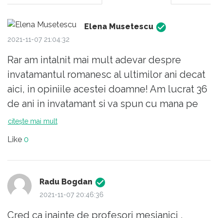
Elena Musetescu
2021-11-07 21:04:32
Rar am intalnit mai mult adevar despre
invatamantul romanesc al ultimilor ani decat
aici, in opiniile acestei doamne! Am lucrat 36
de ani in invatamant si va spun cu mana pe
inima ca daca ministerul nostru ar dori o
citește mai mult
reforma reala a sistemului de invatamant ,
Like
0
dincolo de scuturarea programelor de
cunostintele inutile, de structurarea lor
potrivit particularitatilor de varsta ale copiilor
Radu Bogdan
si editarea manualelor dupa aceste noi
2021-11-07 20:46:36
cerinte nu asa cum cu incapatanare si
Cred ca inainte de profesori mesianici ,