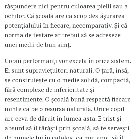
răspundere nici pentru culoarea pielii sau a
ochilor. Că școala are ca scop desfășurarea
potențialului în fiecare, necomparativ. Și că
norma de testare ar trebui să se adreseze
unei medii de bun simț.
Copiii performanți vor excela în orice sistem.
Ei sunt supraviețuitori naturali. O țară, însă,
se construiește cu o medie solidă, compactă,
fără complexe de inferioritate și
resentimente. O școală bună respectă fiecare
minte ca pe o resursa naturală. Orice copil
are ceva de dăruit în lumea asta. E trist și
absurd să îl târăști prin școală, să te servești
de numele lui în catalog, ca mai apoi, să îl