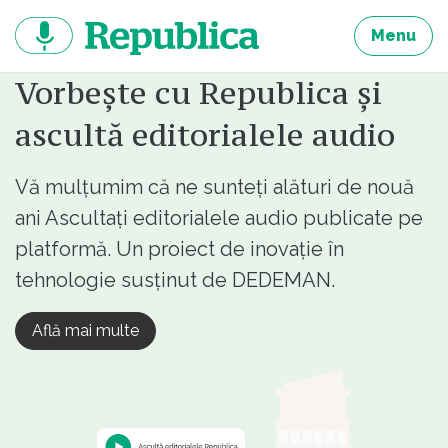
Sari
la
Menu
continut
Vorbește cu Republica și
ascultă editorialele audio
Vă mulțumim că ne sunteți alături de nouă
ani Ascultați editorialele audio publicate pe
platformă. Un proiect de inovație în
tehnologie susținut de DEDEMAN.
Află mai multe