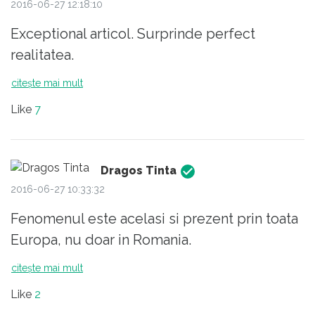
2016-06-27 12:18:10
Europa.Problema lipsei satisfactiei muncii
Exceptional articol. Surprinde perfect
pentru formator nu si-o mai pune nimeni.
realitatea.
citește mai mult
Like
7
Dragos Tinta
2016-06-27 10:33:32
Fenomenul este acelasi si prezent prin toata
Europa, nu doar in Romania.
citește mai mult
Like
2