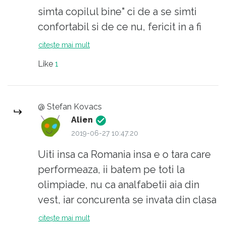
spune să n-avem un sistem meritocratic și
simta copilul bine" ci de a se simti
concurențial- pentru ca nu cumva ”să-i
confortabil si de ce nu, fericit in a fi
cauzeze micuțului”.
copil. Daca nici copilaria nu poate fi
citește mai mult
degajata de concurenta inutila, de
Like
1
sarcini care cer prea multa sudoare
unui copil, atunci nu cumva suntem
cu adevarat SCLAVI inca din gradinita?
@ Stefan Kovacs
Nu uitati: principala activitate a unui
Alien
copil trebuie sa fie jocul! In momentul
2019-06-27 10:47:20
in care ii punem poveri grele pe
Uiti insa ca Romania insa e o tara care
umerii lor fragili si la propriu si la
performeaza, ii batem pe toti la
figurat, nu mai putem vorbi de
olimpiade, nu ca analfabetii aia din
copilarie. Este o intrare abrupta intr-o
vest, iar concurenta se invata din clasa
lume a adultilor, lume pe care nu o
1 cand se dau note si premii cu
citește mai mult
poate asimila. De aici frustrarile,