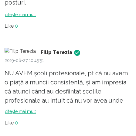
posturi.
citește mai mult
Like
0
Filip Terezia
2019-06-27 10:45:51
NU AVEM școli profesionale, pt că nu avem
o piață a muncii consistentă, și am impresia
că atunci când au desființat școlile
profesionale au intuit că nu vor avea unde
plasa meseriașii. Nu avem meseriași și nici
citește mai mult
respect pt profesii. Facem de-a valma liceu
Like
0
teoretic și ratăm destine. Unii tineri nu fac