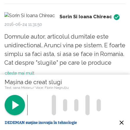
Sorin Si Ioana Chireac
2016-06-24 11:31:50
Domnule autor, articolul dumitale este
unidirectional. Arunci vina pe sistem. E foarte
simplu sa faci asta, si asa se face in Romania.
Cat despre "slugile" pe care le produce
sistemul , fac doar o simpla constatare: "
citește mai mult
sluga " nu devii ca urmare a sistemului de
Mașina de creat slugi
Like
3
educatie prin care treci, ci "sluga" alegi sa
Text: oana Moraru/ Voce: Florin Negruțiu
fii!!! Nu mai dati vina pe sistem pentru
nereusitele voastre. Da, sistemul este
@ Sorin Si Ioana Chireac
imperfect, putin spus. Insa, daca tu, ca elev
Tudor Muresan
sau parinte, esti interesat de viitorul tau ( sau
DEDEMAN susține inovația în tehnologie
2016-06-29 13:06:00