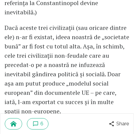
referința la Constantinopol devine
inevitabilă.)
Dacă aceste trei civilizații (sau oricare dintre
ele) n-ar fi existat, ideea noastră de „societate
bună” ar fi fost cu totul alta. Așa, în schimb,
cele trei civilizații non-feudale care au
precedat-o pe a noastră ne infuzează
inevitabil gândirea politică și socială. Doar
așa am putut produce „modelul social
european” din documentele UE – pe care,
iată, l-am exportat cu succes și în multe
spații non-europene.
6
Share
Dacă acest model social diferă (parțial) de cel