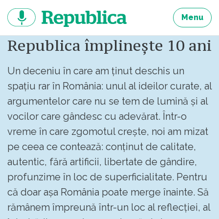
Sari
la
Menu
continut
Republica împlinește 10 ani
Un deceniu în care am ținut deschis un
spațiu rar în România: unul al ideilor curate, al
argumentelor care nu se tem de lumină și al
vocilor care gândesc cu adevărat. Într-o
vreme în care zgomotul crește, noi am mizat
pe ceea ce contează: conținut de calitate,
autentic, fără artificii, libertate de gândire,
profunzime în loc de superficialitate. Pentru
că doar așa România poate merge înainte. Să
rămânem împreună într-un loc al reflecției, al