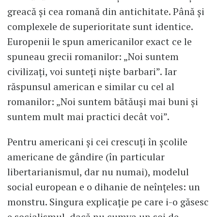
greacă și cea romană din antichitate. Până și
complexele de superioritate sunt identice.
Europenii le spun americanilor exact ce le
spuneau grecii romanilor: „Noi suntem
civilizați, voi sunteți niște barbari”. Iar
răspunsul american e similar cu cel al
romanilor: „Noi suntem bătăuși mai buni și
suntem mult mai practici decât voi”.
Pentru americani și cei crescuți în școlile
americane de gândire (în particular
libertarianismul, dar nu numai), modelul
social european e o dihanie de neînțeles: un
monstru. Singura explicație pe care i-o găsesc
e socialismul, dacă nu cumva un soi de