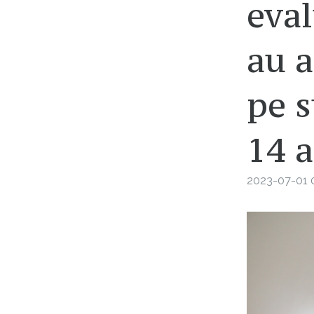
eval
au a
pe s
14 a
2023-07-01 