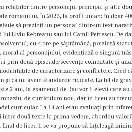
a relațiilor dintre personajul principal și alte do
ale romanului. În 2023, la profil uman: în doar 40
rebuie să prezinți un personaj dintr-un text narati
 lui Liviu Rebreanu sau lui Camil Petrescu. De da
bsolventul, cu 4 ore pe săptămână, prezintă statut
, moral al personajului, evidențiază o singură tră
ui prin două episoade/secvențe comentate și anal
odalitățile de caracterizare și conflictele. Cred c
m și că nu avem standarde ridicate. La fel de grav 
ste 2 ani, la examenul de Bac vor fi elevii care au
gimnaziu, de curriculum nou, dar în liceu au trecu
del curricular. La 14 ani erau evaluați prin infere
 între două texte la prima vedere, abordau valori
a final de liceu li se va propune să înțeleagă mini