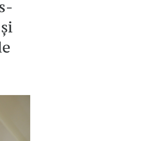
s-
și
de