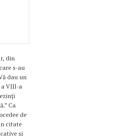
r, din
 care s-au
 Vă dau un
 a VIII-a
ezinți
ă.” Ca
rocedee de
in citate
cative și