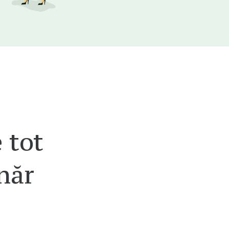
 tot
năr