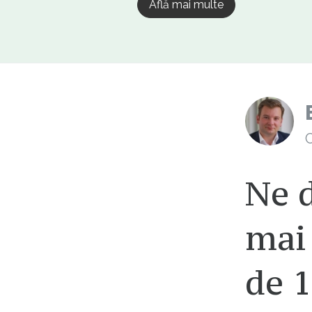
Află mai multe
C
Ne d
mai 
de 1