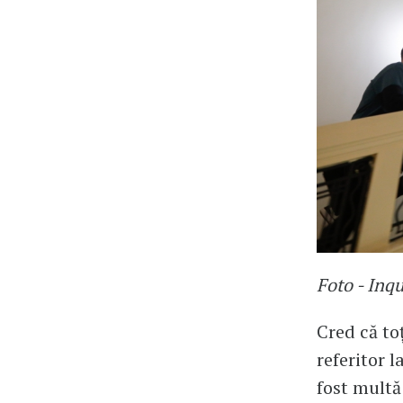
Foto - Inq
Cred că to
referitor l
fost multă 