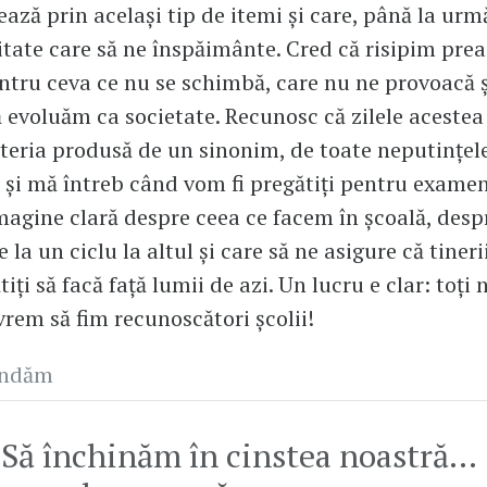
ează prin același tip de itemi și care, până la urm
tate care să ne înspăimânte. Cred că risipim pre
ntru ceva ce nu se schimbă, care nu ne provoacă ș
ă evoluăm ca societate. Recunosc că zilele acestea
steria produsă de un sinonim, de toate neputințel
 și mă întreb când vom fi pregătiți pentru examen
magine clară despre ceea ce facem în școală, desp
la un ciclu la altul și care să ne asigure că tineri
iți să facă față lumii de azi. Un lucru e clar: toți
 vrem să fim recunoscători școlii!
andăm
Să închinăm în cinstea noastră…