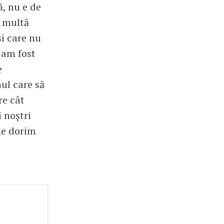
ă, nu e de
a multă
i care nu
 am fost
e
ul care să
re cât
i noștri
 ne dorim