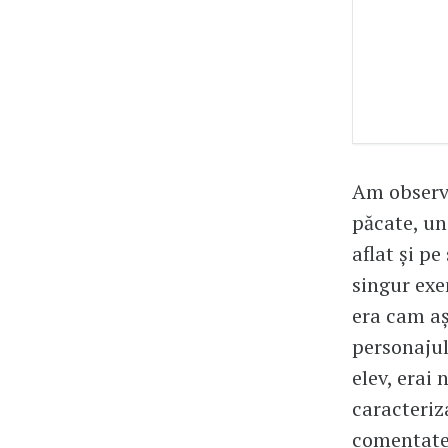
Am observat
păcate, un
aflat și p
singur exe
era cam aș
personajul
elev, erai
caracteriza
comentate 