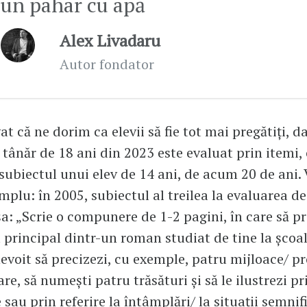
un pahar cu apă
Alex Livadaru
Autor fondator
 că ne dorim ca elevii să fie tot mai pregătiți, da
 tânăr de 18 ani din 2023 este evaluat prin itemi,
e subiectul unui elev de 14 ani, de acum 20 de ani.
mplu: în 2005, subiectul al treilea la evaluarea de
a: „Scrie o compunere de 1-2 pagini, în care să pr
 principal dintr-un roman studiat de tine la școal
 nevoit să precizezi, cu exemple, patru mijloace/ p
re, să numești patru trăsături și să le ilustrezi pr
sau prin referire la întâmplări/ la situații semnifi