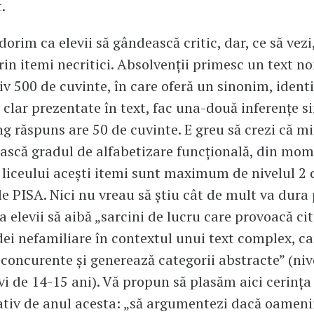
.
dorim ca elevii să gândească critic, dar, ce să vezi,
in itemi necritici. Absolvenții primesc un text no
v 500 de cuvinte, în care oferă un sinonim, identif
i clar prezentate în text, fac una-două inferențe s
ng răspuns are 50 de cuvinte. E greu să crezi că mi
ească gradul de alfabetizare funcțională, din mom
 liceului acești itemi sunt maximum de nivelul 2 
e PISA. Nici nu vreau să știu cât de mult va dur
 elevii să aibă „sarcini de lucru care provoacă cit
idei nefamiliare în contextul unui text complex, c
 concurente și generează categorii abstracte” (nive
vi de 14-15 ani). Vă propun să plasăm aici cerința
iv de anul acesta: „să argumentezi dacă oamenii