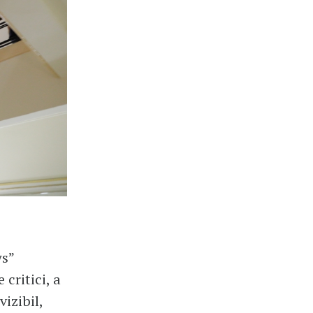
ws”
 critici, a
vizibil,