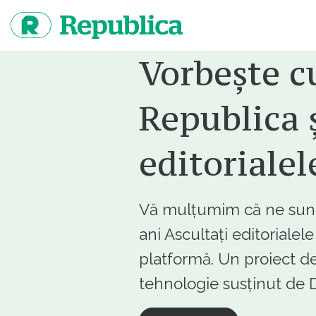
Sari
la
continut
Vorbește c
Republica ș
editorialel
Vă mulțumim că ne sunte
ani Ascultați editorialel
platformă. Un proiect de
tehnologie susținut d