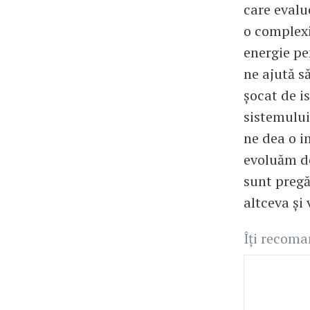
care evalu
o complexi
energie pe
ne ajută s
șocat de i
sistemului
ne dea o i
evoluăm de 
sunt pregăt
altceva și
Îți recom