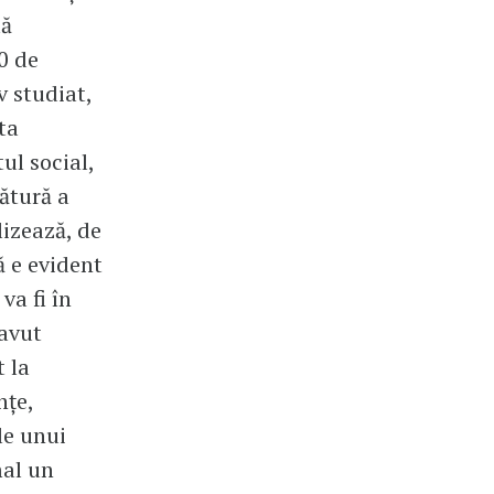
uă
0 de
v studiat,
ta
ul social,
sătură a
izează, de
ă e evident
va fi în
 avut
t la
nțe,
le unui
mal un