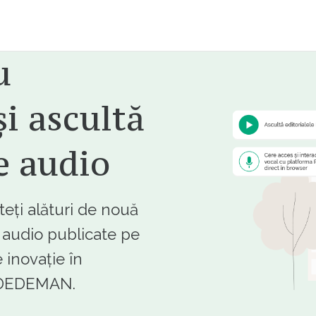
u
i ascultă
e audio
ți alături de nouă
e audio publicate pe
 inovație în
e DEDEMAN.