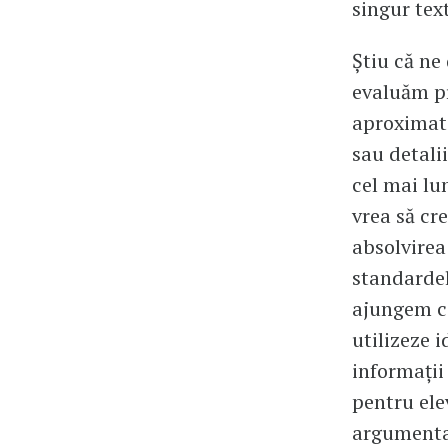
singur text
Știu că ne 
evaluăm pr
aproximati
sau detali
cel mai lu
vrea să cr
absolvirea
standardel
ajungem ca
utilizeze 
informații
pentru ele
argumentat