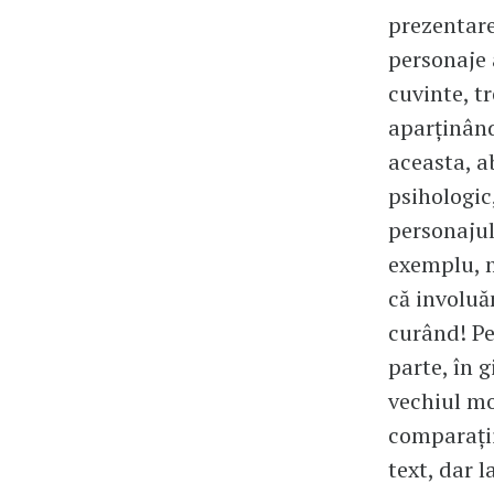
prezentare
personaje 
cuvinte, t
aparținând
aceasta, a
psihologic
personajul
exemplu, m
că involuă
curând! Pe
parte, în 
vechiul mo
comparații
text, dar l