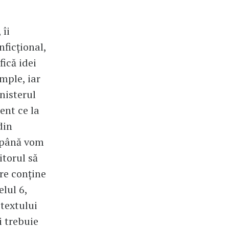
 îi
nficțional,
ică idei
imple, iar
nisterul
ent ce la
din
a până vom
itorul să
are conține
lul 6,
 textului
 trebuie