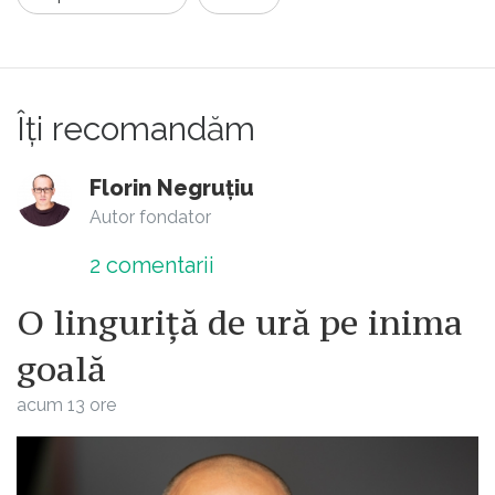
N-ai bani de control medical, afli prea târziu
și dai o avere la dentist, chirurg, etc
E GREU SA FII SARAC. SĂRĂCIA este
Îți recomandăm
pedepsita în România NU ajutata.
Florin Negruțiu
Autor fondator
2
comentarii
O linguriță de ură pe inima
goală
acum 13 ore