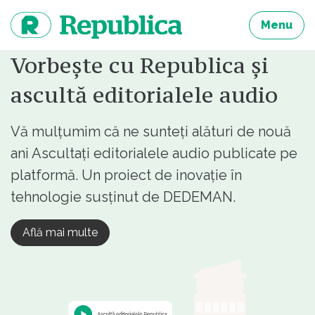
Sari
la
Menu
continut
Vorbește cu Republica și
ascultă editorialele audio
Vă mulțumim că ne sunteți alături de nouă
ani Ascultați editorialele audio publicate pe
platformă. Un proiect de inovație în
tehnologie susținut de DEDEMAN.
Află mai multe