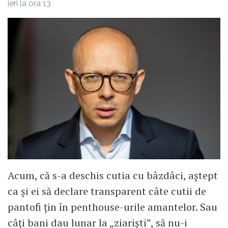
ieri la ora 13
Acum, că s-a deschis cutia cu bâzdâci, aștept
ca și ei să declare transparent câte cutii de
pantofi țin în penthouse-urile amantelor. Sau
câți bani dau lunar la „ziariști”, să nu-i