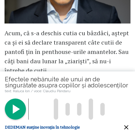
Acum, că s-a deschis cutia cu bâzdâci, aștept
ca și ei să declare transparent câte cutii de
pantofi țin în penthouse-urile amantelor. Sau
câți bani dau lunar la „ziariști”, să nu-i
întrebe de cutii.
Efectele nebănuite ale unui an de
Citește mai mult
singurătate asupra copiilor și adolescenților
text: Raluca Ion / voce: Claudiu Pândaru
DEDEMAN susține inovația în tehnologie
Loredana Voiculescu