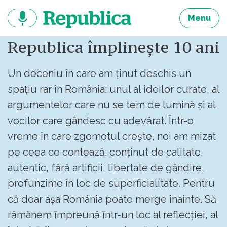
Sari
la
Menu
continut
Republica împlinește 10 ani
Un deceniu în care am ținut deschis un
spațiu rar în România: unul al ideilor curate, al
argumentelor care nu se tem de lumină și al
vocilor care gândesc cu adevărat. Într-o
vreme în care zgomotul crește, noi am mizat
pe ceea ce contează: conținut de calitate,
autentic, fără artificii, libertate de gândire,
profunzime în loc de superficialitate. Pentru
că doar așa România poate merge înainte. Să
rămânem împreună într-un loc al reflecției, al