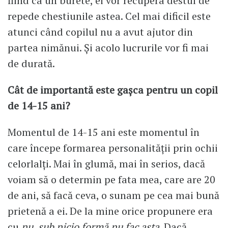
fiind ca un burete, ei vor recupera destul de
repede chestiunile astea. Cel mai dificil este
atunci când copilul nu a avut ajutor din
partea nimănui. Și acolo lucrurile vor fi mai
de durată.
Cât de importantă este gașca pentru un copil
de 14-15 ani?
Momentul de 14-15 ani este momentul în
care începe formarea personalității prin ochii
celorlalți. Mai în glumă, mai în serios, dacă
voiam să o determin pe fata mea, care are 20
de ani, să facă ceva, o sunam pe cea mai bună
prietenă a ei. De la mine orice propunere era
cu
nu, sub nicio formă nu fac asta
. Dacă