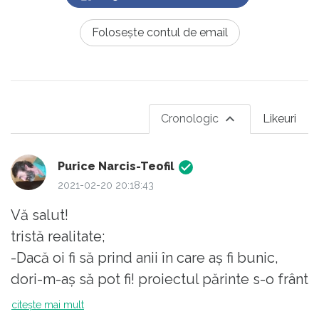
Folosește contul de email
Cronologic
Likeuri
Purice Narcis-Teofil
2021-02-20 20:18:43
Vă salut!
tristă realitate;
-Dacă oi fi să prind anii în care aș fi bunic,
dori-m-aș să pot fi! proiectul părinte s-o frânt
prin moartea unui segment.
citește mai mult