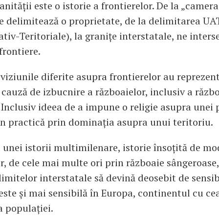
nității este o istorie a frontierelor. De la „camer
e delimitează o proprietate, de la delimitarea UAT
tiv-Teritoriale), la granițe interstatale, ne inter
frontiere.
 viziunile diferite asupra frontierelor au reprezen
 cauză de izbucnire a războaielor, inclusiv a răzb
. Inclusiv ideea de a impune o religie asupra unei 
în practică prin dominația asupra unui teritoriu.
unei istorii multimilenare, istorie însoțită de mod
or, de cele mai multe ori prin războaie sângeroase,
imitelor interstatale să devină deosebit de sensib
ste și mai sensibilă în Europa, continentul cu c
a populației.