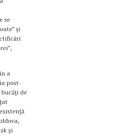
că
e se
oate” și
tificări
rei”,
in a
sia post-
 bucăți de
țat
existență
oldova,
sk și