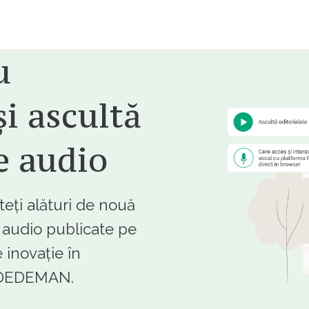
u
i ascultă
e audio
ți alături de nouă
e audio publicate pe
 inovație în
e DEDEMAN.