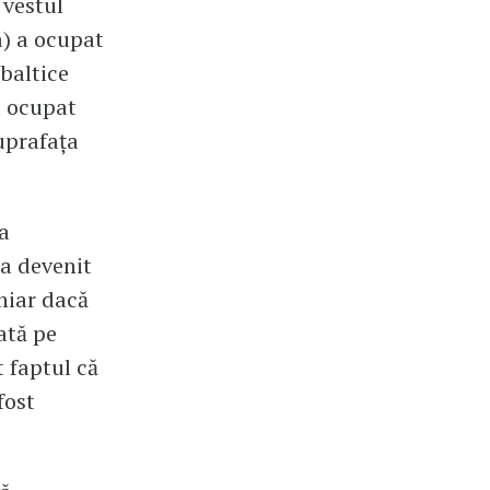
 vestul
a) a ocupat
 baltice
a ocupat
suprafața
a
 a devenit
Chiar dacă
ată pe
t faptul că
fost