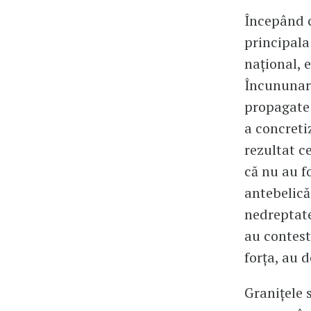
Începând c
principala 
național, e
Încununare
propagate 
a concreti
rezultat c
că nu au fo
antebelică
nedreptate
au contest
forța, au d
Granițele 