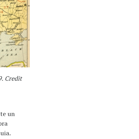
. Credit
ste un
pra
uia.