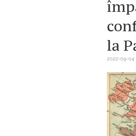
împ
con
la P
2022-09-04 