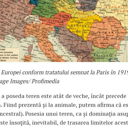
 Europei conform tratatului semnat la Paris în 1919
tage Images/ Profimedia
 a poseda teren este atât de veche, încât precede
a. Fiind prezentă și la animale, putem afirma că e
ancestral). Posesia unui teren, ca și dominația asu
ste însoțită, inevitabil, de trasarea limitelor acest