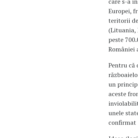
care s-a î
Europei, f
teritorii d
(Lituania,
peste 700.
României 
Pentru că 
războaielor
un princip
aceste fro
inviolabil
unele stat
confirmat 