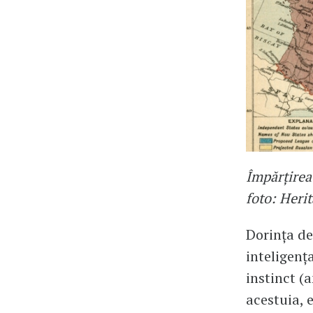
Împărțirea
foto: Heri
Dorința de
inteligenț
instinct (
acestuia, e