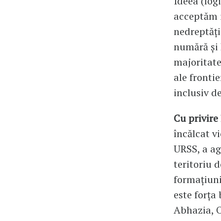
Ideea (log
acceptăm i
nedreptăți
numără și 
majoritatea
ale fronti
inclusiv d
Cu privire
încălcat vi
URSS, a ag
teritoriu d
formațiuni
este forța
Abhazia, O