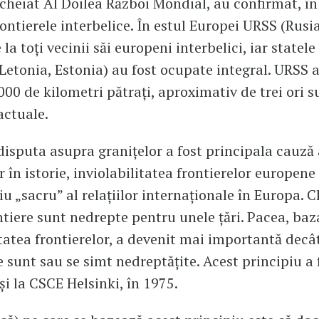
ncheiat Al Doilea Război Mondial, au confirmat, în
rontierele interbelice. În estul Europei URSS (Rusi
e la toți vecinii săi europeni interbelici, iar statele
 Letonia, Estonia) au fost ocupate integral. URSS 
000 de kilometri pătrați, aproximativ de trei ori 
actuale.
disputa asupra granițelor a fost principala cauză 
 în istorie, inviolabilitatea frontierelor europene
iu „sacru” al relațiilor internaționale în Europa. 
ntiere sunt nedrepte pentru unele țări. Pacea, baz
itatea frontierelor, a devenit mai importantă decâ
e sunt sau se simt nedreptățite. Acest principiu a 
și la CSCE Helsinki, în 1975.