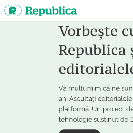
Sari
la
continut
Vorbește c
Republica ș
editorialel
Vă mulțumim că ne sunte
ani Ascultați editorialel
platformă. Un proiect de
tehnologie susținut d