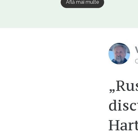
Află mai multe
C
„Rus
disc
Hart