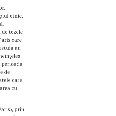
or,
piul etnic,
ă.
 de tezele
aris care
estuia au
neînțeles
în perioada
re de
atele care
țarea cu
aris), prin