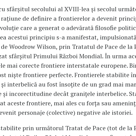
u sfârșitul secolului al XVIII-lea și secolul următ
rațiune de definire a frontierelor a devenit princi
voluție care a generat o adevărată filosofie politic
a acestui principiu s-a manifestat, impulsionată
de Woodrow Wilson, prin Tratatul de Pace de la P
zat sfârșitul Primului Război Mondial. În urma ac
ele mai corecte frontiere interstatale europene. Bi
st niște frontiere perfecte. Frontierele stabilite 
 și interbelică au fost însoțite de un grad mai ma
 și incorectitudine decât granițele interbelice. St
at aceste frontiere, mai ales cu forța sau amenin
evenit personaje (colective) negative ale istoriei.
stabilite prin următorul Tratat de Pace (tot de la P