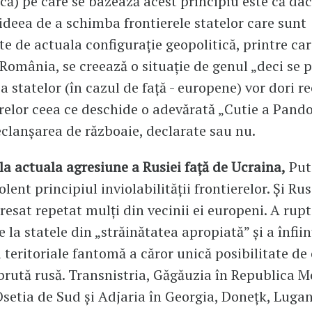
ică) pe care se bazează acest principiu este că da
deea de a schimba frontierele statelor care sunt
te de actuala configurație geopolitică, printre car
România, se creează o situație de genul „deci se p
 statelor (în cazul de față - europene) vor dori rec
erelor ceea ce deschide o adevărată „Cutie a Pando
eclanșarea de războaie, declarate sau nu.
 la actuala agresiune a Rusiei față de Ucraina,
Put
olent principiul inviolabilității frontierelor. Și Ru
resat repetat mulți din vecinii ei europeni. A rupt
e la statele din „străinătatea apropiată” și a înfiin
 teritoriale fantomă a căror unică posibilitate de 
 brută rusă. Transnistria, Găgăuzia în Republica M
setia de Sud și Adjaria în Georgia, Donețk, Lugan