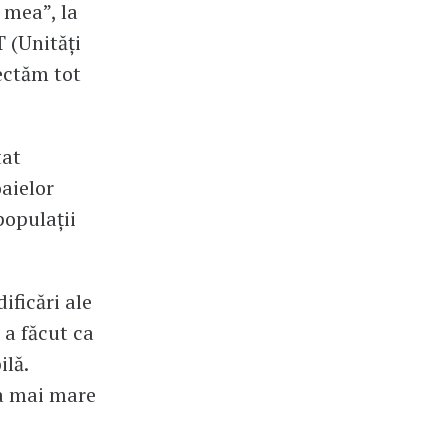
a mea”, la
 (Unități
sectăm tot
tat
oaielor
populații
ificări ale
 a făcut ca
ilă.
ea mai mare