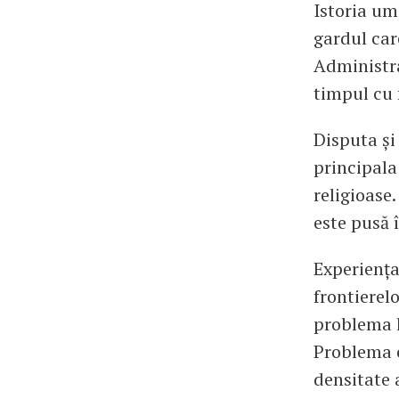
Istoria uma
gardul car
Administra
timpul cu 
Disputa și
principala
religioase
este pusă 
Experiența 
frontierel
problema l
Problema e
densitate 