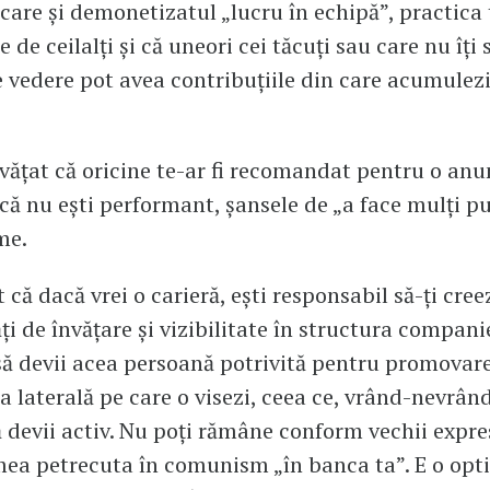
are și demonetizatul „lucru în echipă”, practica 
e de ceilalți și că uneori cei tăcuți sau care nu îți 
 vedere pot avea contribuțiile din care acumulezi
ățat că oricine te-ar fi recomandat pentru o an
acă nu ești performant, șansele de „a face mulți pu
me.
că dacă vrei o carieră, ești responsabil să-ți cree
i de învățare și vizibilitate în structura companie
să devii acea persoană potrivită pentru promovar
 laterală pe care o visezi, ceea ce, vrând-nevrând
ă devii activ. Nu poți rămâne conform vechii expre
mea petrecuta în comunism „în banca ta”. E o opt