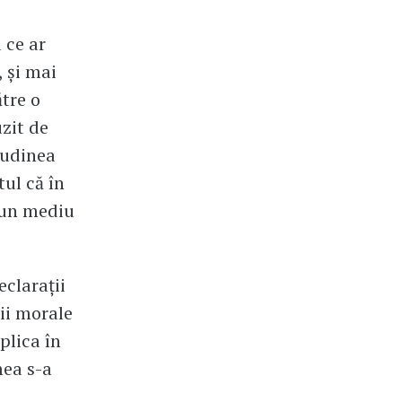
 ce ar
, și mai
ătre o
zit de
tudinea
tul că în
e un mediu
eclarații
bii morale
plica în
mea s-a