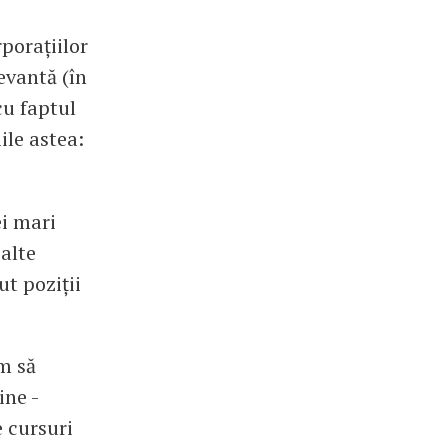
porațiilor
evantă (în
cu faptul
ile astea:
ei mari
alte
ut poziții
m să
ine -
e cursuri