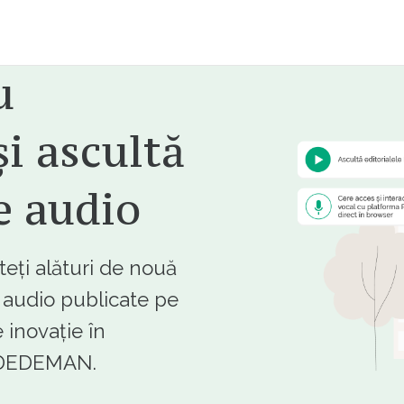
u
i ascultă
e audio
ți alături de nouă
e audio publicate pe
 inovație în
e DEDEMAN.