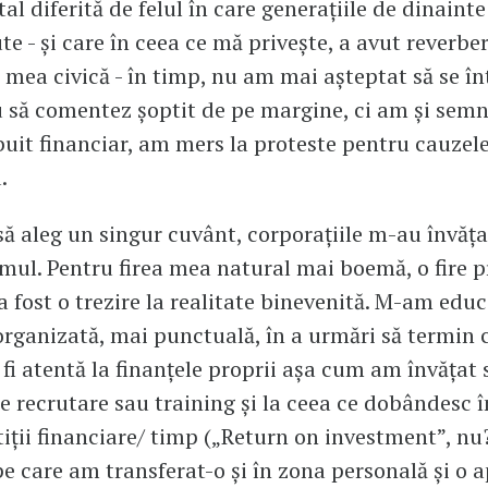
l diferită de felul în care generațiile de dinainte
te - și care în ceea ce mă privește, a avut reverbera
 mea civică - în timp, nu am mai așteptat să se î
u să comentez șoptit de pe margine, ci am și semna
uit financiar, am mers la proteste pentru cauzel
.
 să aleg un singur cuvânt, corporațiile m-au învăța
ul. Pentru firea mea natural mai boemă, o fire p
 fost o trezire la realitate binevenită. M-am educa
rganizată, mai punctuală, în a urmări să termin 
 fi atentă la finanțele proprii așa cum am învățat s
e recrutare sau training și la ceea ce dobândesc 
tiții financiare/ timp („Return on investment”, nu?
e care am transferat-o și în zona personală și o a