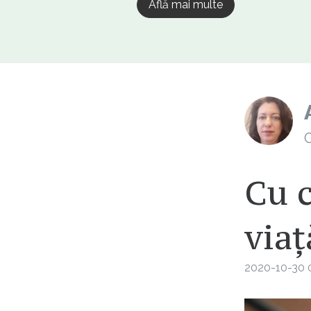
Află mai multe
C
Cu 
viaț
2020-10-30 