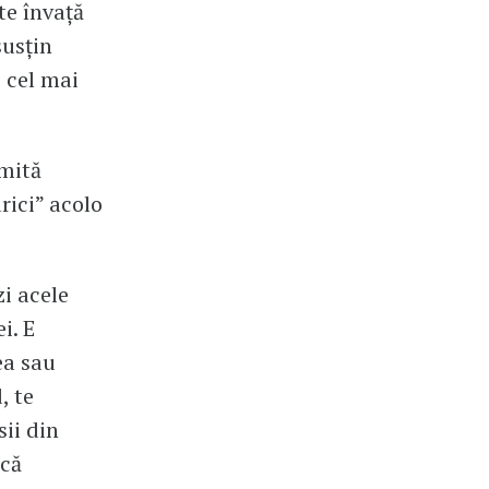
te învață
susțin
 cel mai
umită
rici” acolo
zi acele
i. E
ea sau
, te
sii din
ică