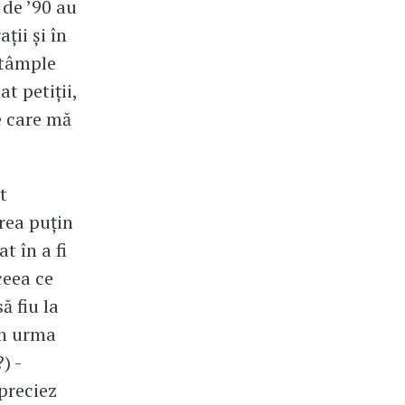
 de ’90 au
ții și în
ntâmple
t petiții,
e care mă
t
rea puțin
t în a fi
ceea ce
ă fiu la
în urma
) -
preciez