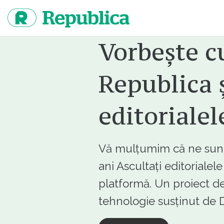
Sari
la
continut
Vorbește c
Republica ș
editorialel
Vă mulțumim că ne sunte
ani Ascultați editorialel
platformă. Un proiect de
tehnologie susținut d