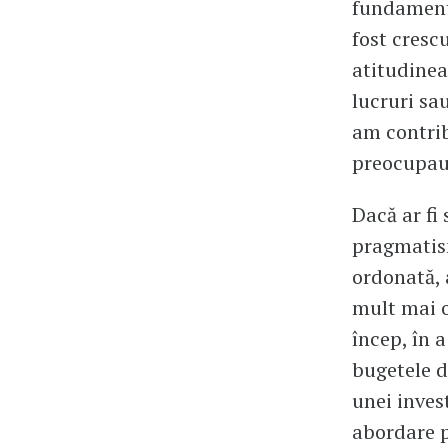
fundamenta
fost crescu
atitudinea
lucruri sa
am contrib
preocupau
Dacă ar fi
pragmatism
ordonată, a
mult mai o
încep, în a
bugetele d
unei inves
abordare p