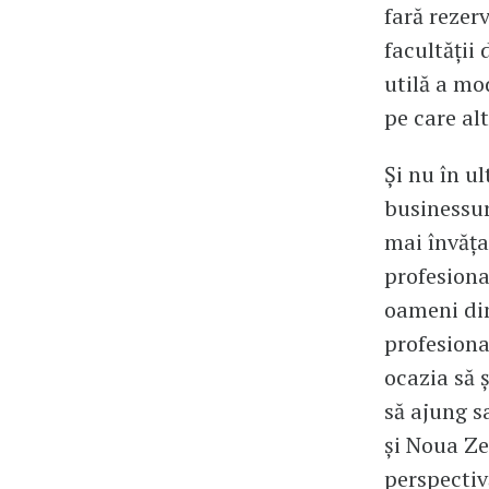
fară rezerv
facultății
utilă a mod
pe care al
Și nu în u
businessur
mai învăța
profesional
oameni din 
profesional
ocazia să ș
să ajung s
și Noua Ze
perspectiv