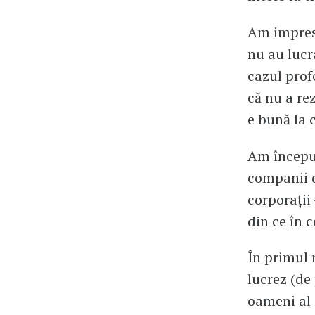
Am impresi
nu au lucr
cazul prof
că nu a rez
e bună la 
Am început
companii d
corporații
din ce în 
În primul 
lucrez (de
oameni al 