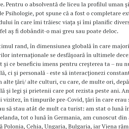
e. Pentru o absolventă de liceu la profilul uman și
 de Psihologie, pot spune că a fost o completare e
ului în care îmi trăiesc viața și îmi planific diver
tfel aș fi dobândit-o mai greu sau poate deloc.
ltimul rand, în dimensiunea globală în care major
ilor internaționale se desfășoară în ultimele dece
t și ce beneficiu imens pentru creșterea ta – nu 
ă, ci și personală - este să interacționezi constan
alte țări/ alte culturi, cu care, de multe ori, depă
ă și legi și prietenii care pot rezista peste ani. 
i vizitez, în timpurile pre-Covid, țări în care erau
au să stau atât de mult ca turist: am stat o lună î
elanda, tot o lună în Germania, am cunoscut din 
ă Polonia, Cehia, Ungaria, Bulgaria, iar Viena ră