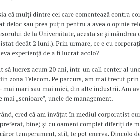
a că mulți dintre cei care comentează contra cor
at deloc sau prea puțin pentru a avea o opinie rel
esorului de la Universitate, acesta se și mândrea 
istat decât 2 luni!). Prin urmare, ce e cu corporați
ceva experiență de a fi lucrat acolo?
 să lucrez acum 20 ani, într-un call center al un
in zona Telecom. Pe parcurs, am mai trecut prin 
 - mai mari sau mai mici, din alte industrii. Am av
ce mai „senioare”, unele de management.
rând, cred că am învățat în mediul corporatist cu
 preferat, bine) și cu oameni complet diferiți de m
căror temperament, stil, te pot enerva. Dincolo d