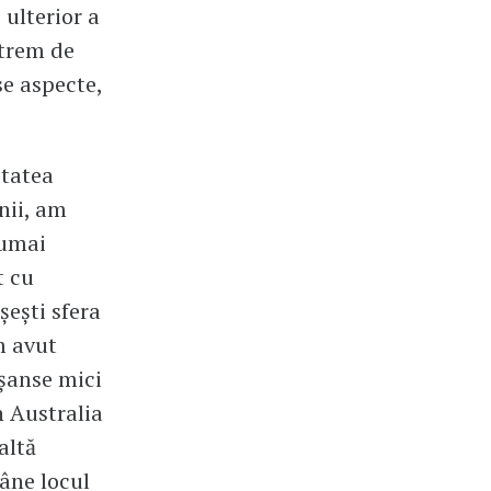
 ulterior a
xtrem de
se aspecte,
itatea
nii, am
numai
t cu
șești sfera
Am avut
 șanse mici
n Australia
altă
mâne locul