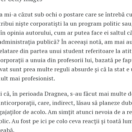
ea mi-a căzut sub ochi o postare care se întrebă cu
ribui niște corporatiști la un program politic sau
 în opinia autorului, cum ar putea face ei saltul c
 administrația publică? În aceeași notă, am mai au
elatare din partea unui student referitoare la ati
orporații a unuia din profesorii lui, bazată pe fap
vat sunt prea multe reguli absurde și că la stat 
ult mai profesionist.
i că, în perioada Dragnea, s-au făcut mai multe d
anticorporații, care, indirect, lăsau să planeze du
ajaților de acolo. Am simțit atunci nevoia de a re
lic. Au fost pe ici pe colo ceva reacții și toată lu
reabă.