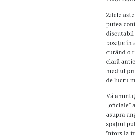
Zilele ast
putea cont
discutabil
poziție în
curând o r
clară antic
mediul pri
de lucru m
Vă amintiț
„oficiale” 
asupra ang
spațiul pub
întors la t