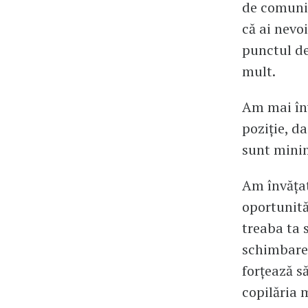
de comunic
că ai nevoi
punctul de
mult.
Am mai înv
poziție, d
sunt mini
Am învățat 
oportunităț
treaba ta 
schimbarea
forțează s
copilăria 