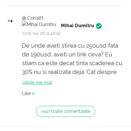
urile lui Musk sunt interdependete
technologic, nu poate sa ajunga pe
@ Cobaltt
Marte in 2018 fara dezvoltarile
Mihai Dumitru
technologice de la Tesla.
2016-04-28 11:48:52
De unde aveti stirea cu 250usd fata
Lasand la o parte discutia despre
de 190usd, aveti un link ceva? Eu
autostrazile inexistente cred ca e cel
stiam ca este decat tinta scaderea cu
putin la fel de important sa discutam
30% nu si realizata deja. Cat despre
despre infrastructura de incarcare, pe
Tesla in Romania subscriu ca sunt cai
citește mai mult
care iar nu o avem. Cred ca este o
verzi pe pereti!
Like
0
oportunitate enorma in Romania
pentru electricitate curata, toata zona
de sud are un indice solar ridicat.
vezi toate comentariile