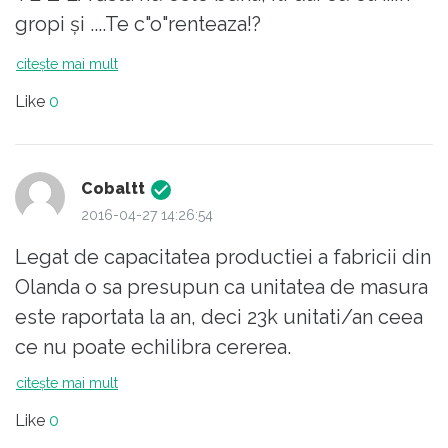
someri nu vor sa munceasca si prefera sa
sa incurajam direct producatorul , incurajam
gropi și ....Te c"o"renteaza!?
traiasca din ajutorul social. Avem un potential
jmecherii?
enorm dar fara o educatie si politici
citește mai mult
coerente, Polonia, Cehia sau Slovacia vor
Like
0
catiga mereu. Sunt companii prezente aici ,
au venit pt forta de munca ieftina, dar deja
au planuri de relocare pt in alte tari unde au
Cobaltt
gasit piete si mai ieftine ca Serbia,
2016-04-27 14:26:54
Macedonia sau Republica Moldova.
Legat de capacitatea productiei a fabricii din
Olanda o sa presupun ca unitatea de masura
este raportata la an, deci 23k unitati/an ceea
ce nu poate echilibra cererea.
In schimb eco-bonusul din tarisoara noastra
citește mai mult
nu e 5000 ron, sau poate nu stim ca Tesla
Like
0
produce masini electrice in niciun caz