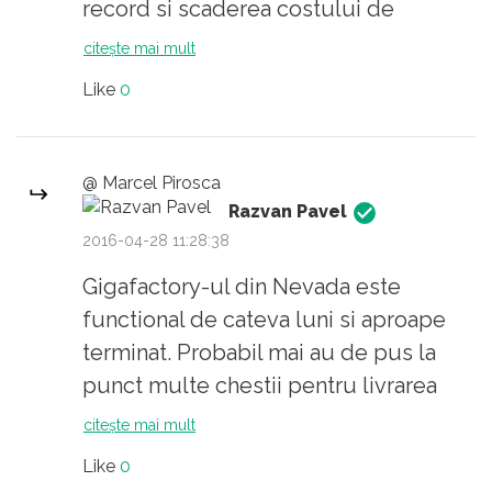
record si scaderea costului de
productie per kW/h rezultand implicit
citește mai mult
masini mai ieftine. Daca e sa
Like
0
comparam costul de productie per
kW/h de anul trecut (250$) cu cel de
anul acesta (190$) diferenta este
@ Marcel Pirosca
majora, minim 3600$ per battery pack
Razvan Pavel
pentru cea mai mica varianta a
2016-04-28 11:28:38
acestuia.
Gigafactory-ul din Nevada este
functional de cateva luni si aproape
Si da, nu avem noi drumuri pentru
terminat. Probabil mai au de pus la
Tesla, cel mai probabil va fi facuta la
punct multe chestii pentru livrarea
unguri fabrica.
eficienta a tuturor precomenzilor
citește mai mult
pentru Model 3; se va intampla mai
Like
0
repede decat 2020. Toate business-