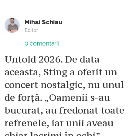
Mihai Schiau
Editor
0
comentarii
Untold 2026. De data
aceasta, Sting a oferit un
concert nostalgic, nu unul
de forță. „Oamenii s-au
bucurat, au fredonat toate
refrenele, iar unii aveau
chiar lacrimi în ochi”