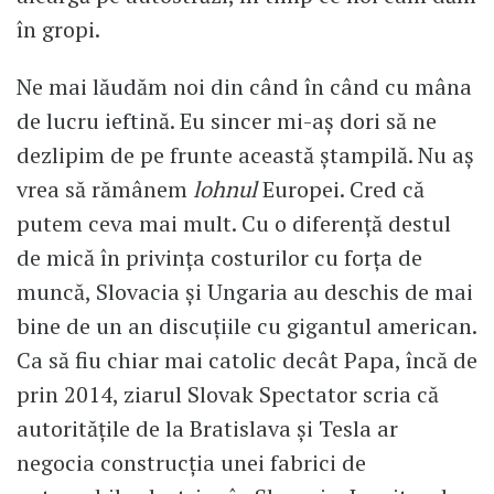
în gropi.
Ne mai lăudăm noi din când în când cu mâna
de lucru ieftină. Eu sincer mi-aş dori să ne
dezlipim de pe frunte această ştampilă. Nu aş
vrea să rămânem
lohnul
Europei. Cred că
putem ceva mai mult. Cu o diferenţă destul
de mică în privinţa costurilor cu forţa de
muncă, Slovacia şi Ungaria au deschis de mai
bine de un an discuţiile cu gigantul american.
Ca să fiu chiar mai catolic decât Papa, încă de
prin 2014, ziarul Slovak Spectator scria că
autorităţile de la Bratislava şi Tesla ar
negocia construcţia unei fabrici de