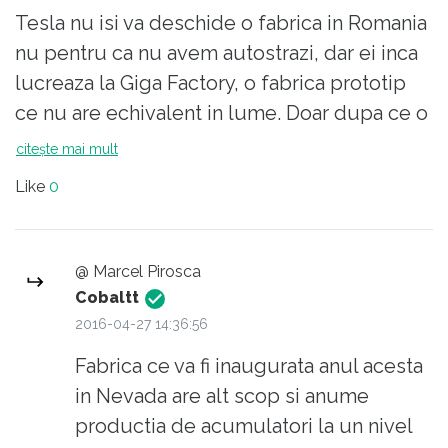
Tesla nu isi va deschide o fabrica in Romania
nu pentru ca nu avem autostrazi, dar ei inca
lucreaza la Giga Factory, o fabrica prototip
ce nu are echivalent in lume. Doar dupa ce o
vor termina si isi vor onora comenzile de
citește mai mult
400k de masini ce le-au inregistrat, vor
Like
0
putea sa se gandeasca la expansiune.
Iar anul in care fabrica va deveni 100%
@ Marcel Pirosca
functionala este 2020.
Cobaltt
2016-04-27 14:36:56
Deci n-are rost sa visam noi cai verzi pe
Fabrica ce va fi inaugurata anul acesta
pereti, mai bine ne-am face temele si am
in Nevada are alt scop si anume
construi autostrazile cum trebuie.
productia de acumulatori la un nivel