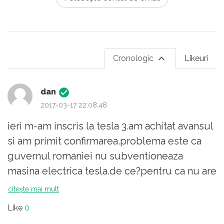
Cronologic
Likeuri
dan
2017-03-17 22:08:48
ieri m-am inscris la tesla 3.am achitat avansul
si am primit confirmarea.problema este ca
guvernul romaniei nu subventioneaza
masina electrica tesla.de ce?pentru ca nu are
un sediu in romania.foarte bine! in cazul
citește mai mult
acesta ce facem? sunt peste 30 masini tesla
Like
0
in romania iar comanda pentru tesla 3 facuta