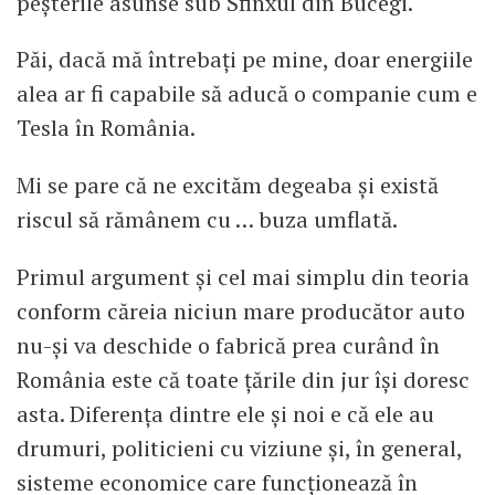
peşterile asunse sub Sfinxul din Bucegi.
Păi, dacă mă întrebaţi pe mine, doar energiile
alea ar fi capabile să aducă o companie cum e
Tesla în România.
Mi se pare că ne excităm degeaba şi există
riscul să rămânem cu … buza umflată.
Primul argument şi cel mai simplu din teoria
conform căreia niciun mare producător auto
nu-şi va deschide o fabrică prea curând în
România este că toate ţările din jur îşi doresc
asta. Diferenţa dintre ele şi noi e că ele au
drumuri, politicieni cu viziune şi, în general,
sisteme economice care funcţionează în