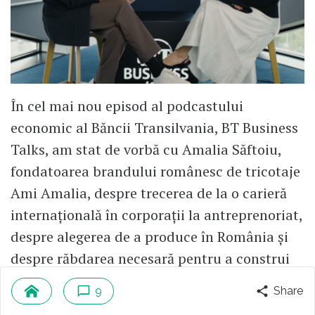
În cel mai nou episod al podcastului
economic al Băncii Transilvania, BT Business
Talks, am stat de vorbă cu Amalia Săftoiu,
fondatoarea brandului românesc de tricotaje
Ami Amalia, despre trecerea de la o carieră
internațională în corporații la antreprenoriat,
despre alegerea de a produce în România și
despre răbdarea necesară pentru a construi
un brand în care valorile să nu rămână doar o
9
Share
promisiune de marketing.