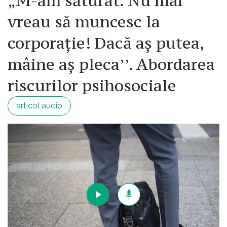
„M-am săturat. Nu mai
vreau să muncesc la
corporație! Dacă aș putea,
mâine aș pleca’’. Abordarea
riscurilor psihosociale
articol audio