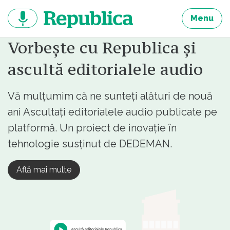
Sari
la
Menu
continut
Vorbește cu Republica și
ascultă editorialele audio
Vă mulțumim că ne sunteți alături de nouă
ani Ascultați editorialele audio publicate pe
platformă. Un proiect de inovație în
tehnologie susținut de DEDEMAN.
Află mai multe