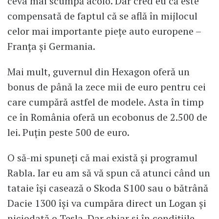
ceva mai scumpă acolo. Dar cred eu că este
compensată de faptul că se află în mijlocul
celor mai importante pieţe auto europene –
Franţa şi Germania.
Mai mult, guvernul din Hexagon oferă un
bonus de până la zece mii de euro pentru cei
care cumpără astfel de modele. Asta în timp
ce în România oferă un ecobonus de 2.500 de
lei. Puţin peste 500 de euro.
O să-mi spuneţi că mai există şi programul
Rabla. Iar eu am să vă spun că atunci când un
tataie îşi casează o Skoda S100 sau o bătrână
Dacie 1300 îşi va cumpăra direct un Logan şi
niciodată o Tesla. Dar chiar şi în condiţiile