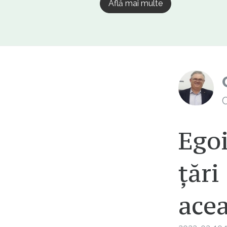
Află mai multe
C
Egoi
țări
acea