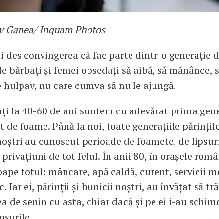
av Ganea/ Inquam Photos
 des convingerea că fac parte dintr-o generație 
de bărbați și femei obsedați să aibă, să mănânce, 
hulpav, nu care cumva să nu le ajungă.
lați la 40-60 de ani suntem cu adevărat prima gene
t de foame. Până la noi, toate generațiile părințilo
noștri au cunoscut perioade de foamete, de lipsur
privațiuni de tot felul. În anii 80, în orașele româ
oape totul: mâncare, apă caldă, curent, servicii m
. Iar ei, părinții și bunicii noștri, au învățat să tr
ea de senin cu asta, chiar dacă și pe ei i-au schim
psurile.