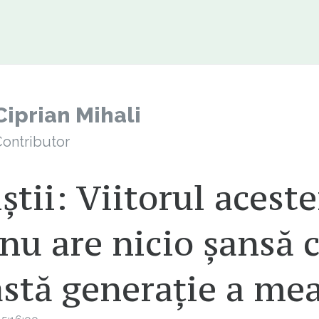
Ciprian Mihali
ontributor
știi: Viitorul aceste
 nu are nicio șansă 
stă generație a me