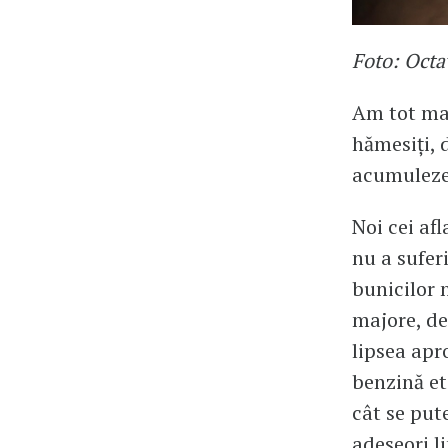
Foto: Oct
Am tot mai
hămesiți, 
acumuleze 
Noi cei af
nu a suferi
bunicilor 
majore, de 
lipsea apr
benzină etc
cât se put
adeseori li