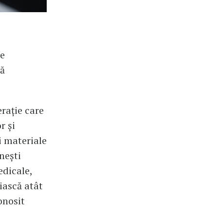
de
să
rație care
r și
i materiale
nești
edicale,
ăiască atât
onosit