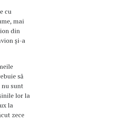
ze cu
lume, mai
vion din
avion și-a
meile
rebuie să
ă nu sunt
nile lor la
ux la
ăcut zece