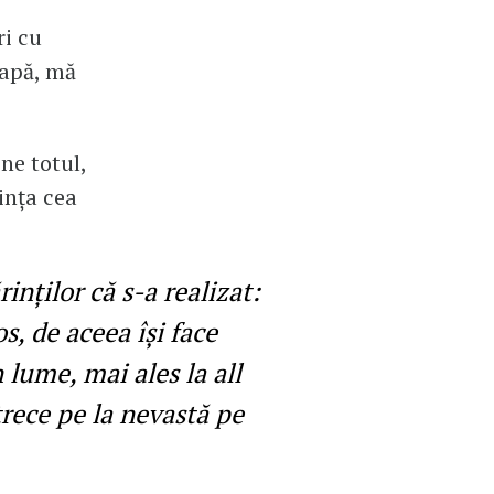
ri cu
oapă, mă
ine totul,
ința cea
inților că s-a realizat:
s, de aceea își face
lume, mai ales la all
trece pe la nevastă pe