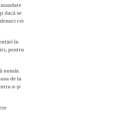
: mandate
și dacă se
ademici cei
entări în
ici, pentru
ră număr.
ausa de la
entru a-și
eze