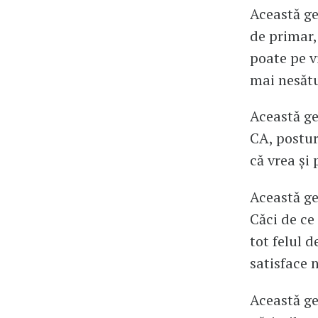
Această ge
de primar,
poate pe v
mai nesătui
Această ge
CA, postur
că vrea și 
Această ge
Căci de ce
tot felul d
satisface n
Această ge