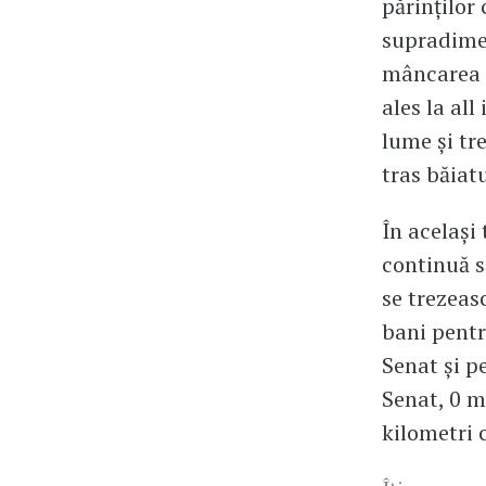
părinților 
supradimen
mâncarea m
ales la al
lume și tre
tras băiatu
În același
continuă să
se trezeas
bani pentr
Senat și p
Senat, 0 m
kilometri 