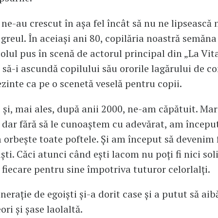
 ne-au crescut în așa fel încât să nu ne lipsească 
greul. În aceiași ani 80, copilăria noastră semăna
olul pus în scenă de actorul principal din „La Vita
 să-i ascundă copilului său ororile lagărului de c
rezinte ca pe o scenetă veselă pentru copii.
și, mai ales, după anii 2000, ne-am căpătuit. Mar
, dar fără să le cunoaștem cu adevărat, am începu
 orbește toate poftele. Și am început să devenim 
ști. Căci atunci când ești lacom nu poți fi nici soli
 fiecare pentru sine împotriva tuturor celorlalți.
nerație de egoiști și-a dorit case și a putut să aib
ori și șase laolaltă.