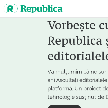
Sari
la
continut
Vorbește c
Republica ș
editorialel
Vă mulțumim că ne sunte
ani Ascultați editorialel
platformă. Un proiect de
tehnologie susținut d