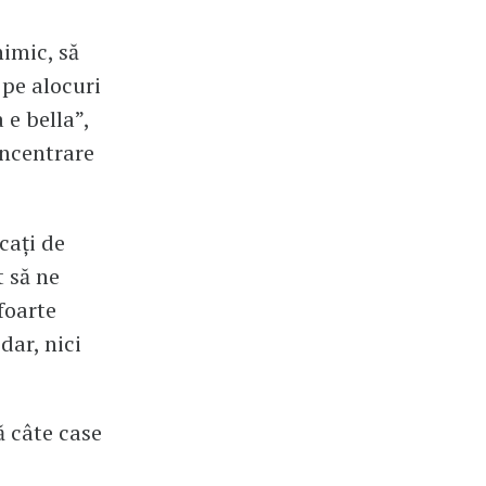
nimic, să
 pe alocuri
 e bella”,
oncentrare
cați de
t să ne
foarte
dar, nici
ă câte case