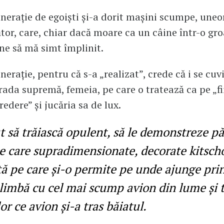
nerație de egoiști și-a dorit mașini scumpe, uneo
or, care, chiar dacă moare ca un câine într-o gr
ne să mă simt împlinit.
erație, pentru că s-a „realizat”, crede că i se cuv
rada supremă, femeia, pe care o tratează ca pe „fi
edere” și jucăria sa de lux.
 să trăiască opulent, să le demonstreze păr
te care supradimensionate, decorate kitscho
 pe care și-o permite pe unde ajunge prin 
plimbă cu cel mai scump avion din lume și 
or ce avion și-a tras băiatul.