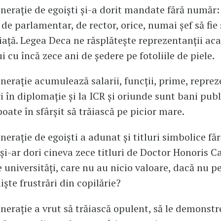
nerație de egoiști și-a dorit mandate fără număr
 de parlamentar, de rector, orice, numai șef să fie 
iață. Legea Deca ne răsplătește reprezentanții ac
 cu încă zece ani de ședere pe fotoliile de piele.
nerație acumulează salarii, funcții, prime, reprez
i în diplomație și la ICR și oriunde sunt bani publ
poate în sfârșit să trăiască pe picior mare.
nerație de egoiști a adunat și titluri simbolice fă
 și-ar dori cineva zece titluri de Doctor Honoris C
e universități, care nu au nicio valoare, dacă nu p
iște frustrări din copilărie?
nerație a vrut să trăiască opulent, să le demonstr