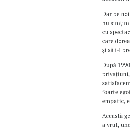
Dar pe noi
nu simțim 
cu spectac
care dorea
și să i-l p
După 1990 
privațiuni
satisfacem
foarte egoi
empatic, e
Această ge
a vrut, une