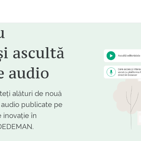
u
i ascultă
e audio
ți alături de nouă
e audio publicate pe
 inovație în
e DEDEMAN.