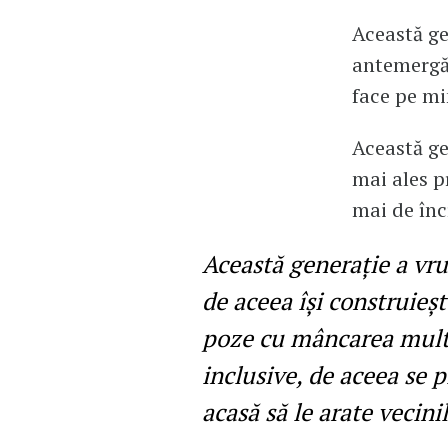
Această ge
antemergăt
face pe mi
Această gen
mai ales p
mai de încr
Această generație a vrut
de aceea își construieș
poze cu mâncarea multă
inclusive, de aceea se 
acasă să le arate vecinil