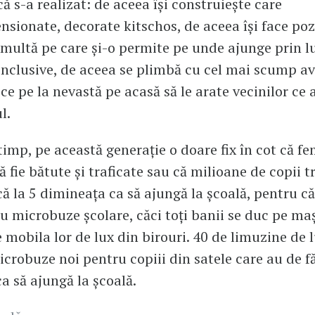
că s-a realizat: de aceea își construiește care
sionate, decorate kitschos, de aceea își face po
ultă pe care și-o permite pe unde ajunge prin 
l inclusive, de aceea se plimbă cu cel mai scump a
ce pe la nevastă pe acasă să le arate vecinilor ce 
l.
 timp, pe această generație o doare fix în cot că fe
 fie bătute și traficate sau că milioane de copii t
că la 5 dimineața ca să ajungă la școală, pentru c
u microbuze școlare, căci toți banii se duc pe mași
e mobila lor de lux din birouri. 40 de limuzine de l
icrobuze noi pentru copiii din satele care au de f
ca să ajungă la școală.