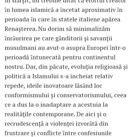
În sfȃrşit, nu trebuie uitat că efortul creator
ȋn lumea islamică a ȋncetat aproximativ ȋn
perioada ȋn care ȋn statele italiene apărea
Renaşterea. Nu dorim să minimalizăm
ȋnrȃurirea pe care gȃnditorii şi savanţii
musulmani au avut-o asupra Europei ȋntr-o
perioadă ȋntunecată pentru continentul
nostru. Dar, din păcate, evoluţia religioasă şi
politică a Islamului s-a incheiat relativ
repede, ideile inovatoare lăsȃnd loc
conformismului şi conservatorismului, ceea
ce a dus la o inadaptare a acestuia la
realităţile contemporane. De aici şi o
recrudescenţă a violenţei izvorȃtă din
frustrare şi conflicte ȋntre confesiunile