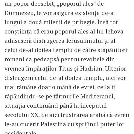
un popor deosebit, „poporul ales” de
Dumnezeu, le vor asigura existenţa de-a
lungul a două milenii de pribegie. Însă tot
conştiinţa că erau poporul ales al lui Iehova
aduseseră distrugerea Ierusalimului şi al
celui de-al doilea templu de către stăpȃnitorii
romani ca pedeapsă pentru revoltele din
vremea ȋmpăraţilor Titus şi Hadrian. Ulterior
distrugerii celui de-al doilea templu, aici vor
mai rămȃne doar o mȃnă de evrei, ceilalţi
răpȃndindu-se pe ţărmurile Mediteranei,
situaţia continuȃnd pȃnă la ȋnceputul
secolului XX, de aici frustrarea arabă că evreii
le-au cucerit Palestina cu sprijinul puterilor
occidentale.