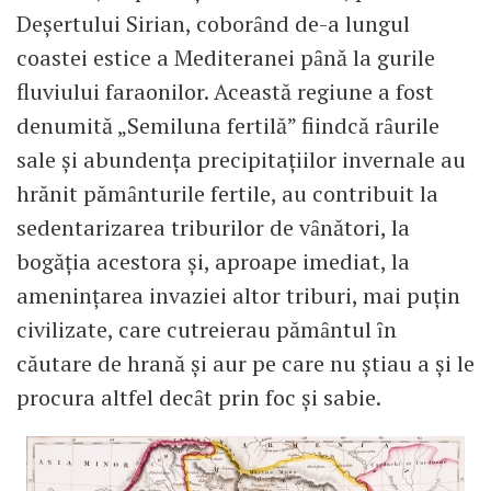
Deşertului Sirian, coborȃnd de-a lungul
coastei estice a Mediteranei pȃnă la gurile
fluviului faraonilor. Această regiune a fost
denumită „Semiluna fertilă” fiindcă rȃurile
sale şi abundenţa precipitaţiilor invernale au
hrănit pămȃnturile fertile, au contribuit la
sedentarizarea triburilor de vȃnători, la
bogăţia acestora şi, aproape imediat, la
ameninţarea invaziei altor triburi, mai puţin
civilizate, care cutreierau pămȃntul ȋn
căutare de hrană şi aur pe care nu ştiau a şi le
procura altfel decȃt prin foc şi sabie.