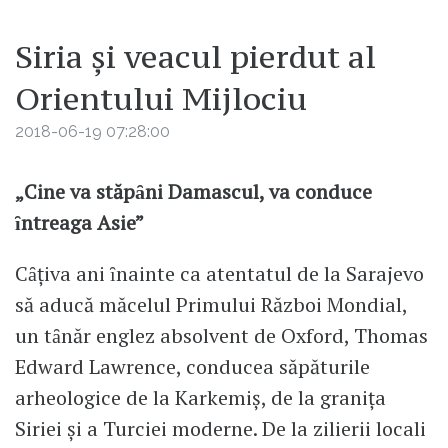
Siria şi veacul pierdut al
Orientului Mijlociu
2018-06-19 07:28:00
„Cine va stăpȃni Damascul, va conduce
ȋntreaga Asie”
Cȃţiva ani ȋnainte ca atentatul de la Sarajevo
să aducă măcelul Primului Război Mondial,
un tȃnăr englez absolvent de Oxford, Thomas
Edward Lawrence, conducea săpăturile
arheologice de la Karkemiş, de la graniţa
Siriei şi a Turciei moderne. De la zilierii locali