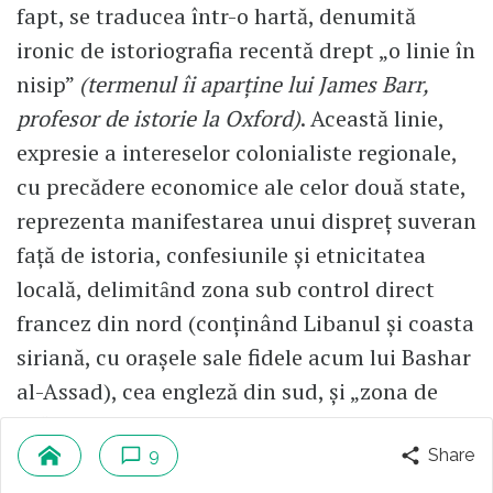
fapt, se traducea într-o hartă, denumită
ironic de istoriografia recentă drept „o linie în
nisip”
(termenul îi aparţine lui James Barr,
profesor de istorie la Oxford)
. Această linie,
expresie a intereselor colonialiste regionale,
cu precădere economice ale celor două state,
reprezenta manifestarea unui dispreţ suveran
faţă de istoria, confesiunile şi etnicitatea
locală, delimitȃnd zona sub control direct
francez din nord (conţinând Libanul şi coasta
siriană, cu oraşele sale fidele acum lui Bashar
al-Assad), cea engleză din sud, şi „zona de
influenţă” ȋn centru. Pȃnă şi aceasta din urmă
era franceză în partea septentrională (cu
9
Share