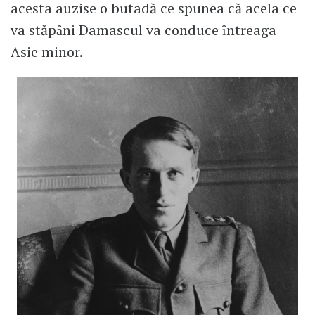
acesta auzise o butadă ce spunea că acela ce
va stăpȃni Damascul va conduce ȋntreaga
Asie minor.