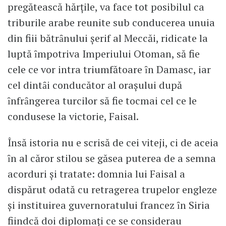
pregătească hărţile, va face tot posibilul ca
triburile arabe reunite sub conducerea unuia
din fiii bătrȃnului şerif al Meccăi, ridicate la
luptă ȋmpotriva Imperiului Otoman, să fie
cele ce vor intra triumfătoare ȋn Damasc, iar
cel dintȃi conducător al oraşului după
ȋnfrȃngerea turcilor să fie tocmai cel ce le
condusese la victorie, Faisal.
Însă istoria nu e scrisă de cei viteji, ci de aceia
ȋn al căror stilou se găsea puterea de a semna
acorduri şi tratate: domnia lui Faisal a
dispărut odată cu retragerea trupelor engleze
şi instituirea guvernoratului francez ȋn Siria
fiindcă doi diplomaţi ce se considerau