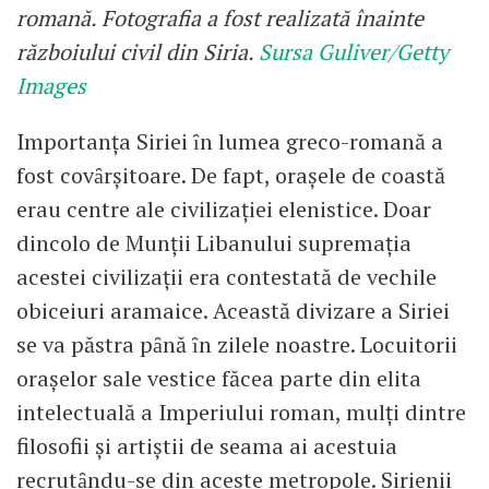
romană. Fotografia a fost realizată înainte
războiului civil din Siria.
Sursa Guliver/Getty
Images
Importanţa Siriei ȋn lumea greco-romană a
fost covȃrşitoare. De fapt, oraşele de coastă
erau centre ale civilizaţiei elenistice. Doar
dincolo de Munţii Libanului supremaţia
acestei civilizaţii era contestată de vechile
obiceiuri aramaice. Această divizare a Siriei
se va păstra pȃnă ȋn zilele noastre. Locuitorii
oraşelor sale vestice făcea parte din elita
intelectuală a Imperiului roman, mulţi dintre
filosofii şi artiştii de seama ai acestuia
recrutȃndu-se din aceste metropole. Sirienii