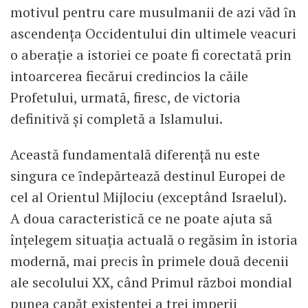
motivul pentru care musulmanii de azi văd ȋn
ascendenţa Occidentului din ultimele veacuri
o aberaţie a istoriei ce poate fi corectată prin
intoarcerea fiecărui credincios la căile
Profetului, urmată, firesc, de victoria
definitivă şi completă a Islamului.
Această fundamentală diferenţă nu este
singura ce ȋndepărtează destinul Europei de
cel al Orientul Mijlociu (exceptând Israelul).
A doua caracteristică ce ne poate ajuta să
înţelegem situaţia actuală o regăsim în istoria
modernă, mai precis în primele două decenii
ale secolului XX, când Primul război mondial
punea capăt existenţei a trei imperii