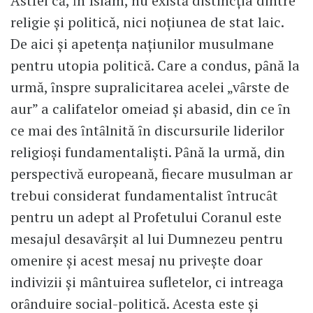
Astfel că, ȋn Islam, nu există distincţia dintre
religie şi politică, nici noţiunea de stat laic.
De aici şi apetenţa naţiunilor musulmane
pentru utopia politică. Care a condus, pȃnă la
urmă, ȋnspre supralicitarea acelei „vȃrste de
aur” a califatelor omeiad şi abasid, din ce ȋn
ce mai des ȋntȃlnită ȋn discursurile liderilor
religioşi fundamentalişti. Pȃnă la urmă, din
perspectivă europeană, fiecare musulman ar
trebui considerat fundamentalist ȋntrucȃt
pentru un adept al Profetului Coranul este
mesajul desavȃrşit al lui Dumnezeu pentru
omenire şi acest mesaj nu priveşte doar
indivizii şi mȃntuirea sufletelor, ci intreaga
orȃnduire social-politică. Acesta este şi