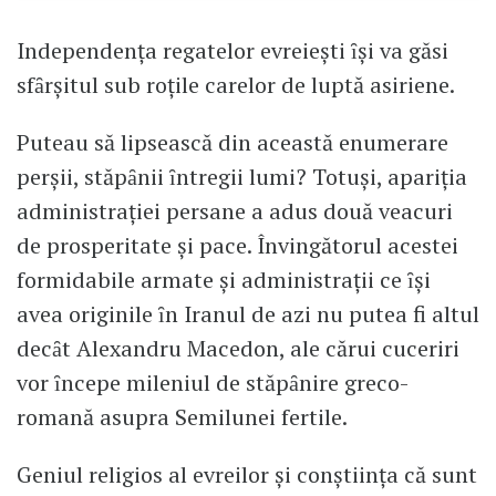
Independenţa regatelor evreieşti ȋşi va găsi
sfȃrşitul sub roţile carelor de luptă asiriene.
Puteau să lipsească din această enumerare
perşii, stăpȃnii ȋntregii lumi? Totuşi, apariţia
administraţiei persane a adus două veacuri
de prosperitate şi pace. Învingătorul acestei
formidabile armate şi administraţii ce ȋşi
avea originile ȋn Iranul de azi nu putea fi altul
decȃt Alexandru Macedon, ale cărui cuceriri
vor ȋncepe mileniul de stăpȃnire greco-
romană asupra Semilunei fertile.
Geniul religios al evreilor şi conştiinţa că sunt