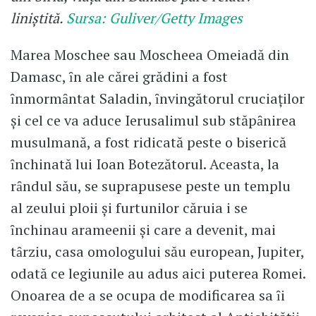
liniștită.
Sursa: Guliver/Getty Images
Marea Moschee sau Moscheea Omeiadă din
Damasc, ȋn ale cărei grădini a fost
ȋnmormȃntat Saladin, ȋnvingătorul cruciaţilor
şi cel ce va aduce Ierusalimul sub stăpȃnirea
musulmană, a fost ridicată peste o biserică
ȋnchinată lui Ioan Botezătorul. Aceasta, la
rȃndul său, se suprapusese peste un templu
al zeului ploii şi furtunilor căruia i se
ȋnchinau arameenii şi care a devenit, mai
tȃrziu, casa omologului său european, Jupiter,
odată ce legiunile au adus aici puterea Romei.
Onoarea de a se ocupa de modificarea sa ȋi