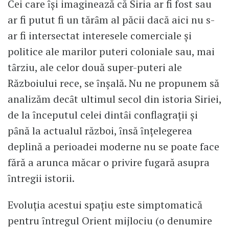
Cei care ȋşi imaginează că Siria ar fi fost sau
ar fi putut fi un tărȃm al păcii dacă aici nu s-
ar fi intersectat interesele comerciale şi
politice ale marilor puteri coloniale sau, mai
tȃrziu, ale celor două super-puteri ale
Războiului rece, se ȋnşală. Nu ne propunem să
analizăm decȃt ultimul secol din istoria Siriei,
de la ȋnceputul celei dintȃi conflagraţii şi
pȃnă la actualul război, ȋnsă ȋnţelegerea
deplină a perioadei moderne nu se poate face
fără a arunca măcar o privire fugară asupra
ȋntregii istorii.
Evoluţia acestui spaţiu este simptomatică
pentru ȋntregul Orient mijlociu (o denumire