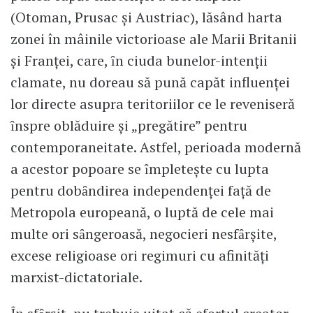
(Otoman, Prusac şi Austriac), lăsând harta
zonei în mâinile victorioase ale Marii Britanii
şi Franţei, care, ȋn ciuda bunelor-intenţii
clamate, nu doreau să pună capăt influenţei
lor directe asupra teritoriilor ce le reveniseră
ȋnspre oblăduire şi „pregătire” pentru
contemporaneitate. Astfel, perioada modernă
a acestor popoare se ȋmpleteşte cu lupta
pentru dobȃndirea independenţei faţă de
Metropola europeană, o luptă de cele mai
multe ori sȃngeroasă, negocieri nesfȃrşite,
excese religioase ori regimuri cu afinităţi
marxist-dictatoriale.