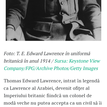
Foto: T. E. Edward Lawrence în uniformă
britanică în anul 1914 /
Sursa: Keystone View
Company/FPG/Archive Photos/Getty Images
Thomas Edward Lawrence, intrat ȋn legendă
ca Lawrence al Arabiei, devenit ofiţer al
Imperiului britanic fiindcă un colonel de
modă veche nu putea accepta ca un civil să ȋi