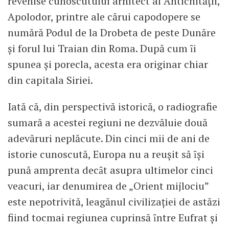
revenise cunoscutului arhitect al Antichităţii,
Apolodor, printre ale cărui capodopere se
numără Podul de la Drobeta de peste Dunăre
şi forul lui Traian din Roma. După cum ȋi
spunea şi porecla, acesta era originar chiar
din capitala Siriei.
Iată că, din perspectivă istorică, o radiografie
sumară a acestei regiuni ne dezvăluie două
adevăruri neplăcute. Din cinci mii de ani de
istorie cunoscută, Europa nu a reuşit să ȋşi
pună amprenta decȃt asupra ultimelor cinci
veacuri, iar denumirea de „Orient mijlociu”
este nepotrivită, leagănul civilizaţiei de astăzi
fiind tocmai regiunea cuprinsă ȋntre Eufrat şi