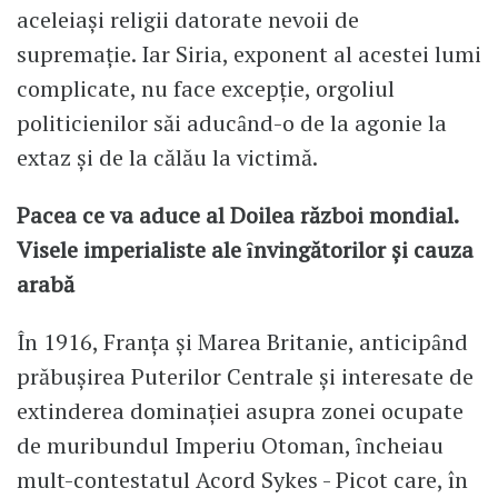
aceleiaşi religii datorate nevoii de
supremaţie. Iar Siria, exponent al acestei lumi
complicate, nu face excepţie, orgoliul
politicienilor săi aducȃnd-o de la agonie la
extaz şi de la călău la victimă.
Pacea ce va aduce al Doilea război mondial.
Visele imperialiste ale ȋnvingătorilor şi cauza
arabă
În 1916, Franţa şi Marea Britanie, anticipȃnd
prăbuşirea Puterilor Centrale şi interesate de
extinderea dominaţiei asupra zonei ocupate
de muribundul Imperiu Otoman, ȋncheiau
mult-contestatul Acord Sykes - Picot care, în