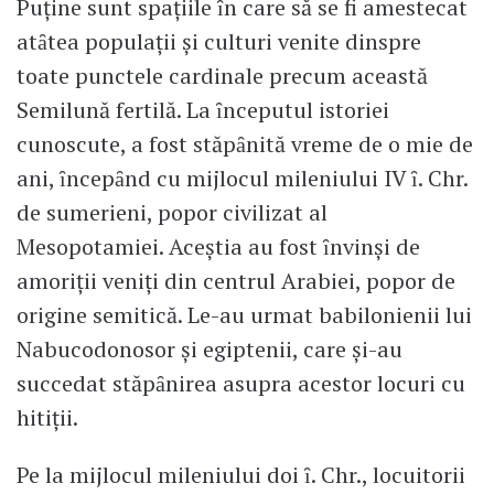
Puţine sunt spaţiile ȋn care să se fi amestecat
atȃtea populaţii şi culturi venite dinspre
toate punctele cardinale precum această
Semilună fertilă. La ȋnceputul istoriei
cunoscute, a fost stăpȃnită vreme de o mie de
ani, ȋncepȃnd cu mijlocul mileniului IV ȋ. Chr.
de sumerieni, popor civilizat al
Mesopotamiei. Aceştia au fost ȋnvinşi de
amoriţii veniţi din centrul Arabiei, popor de
origine semitică. Le-au urmat babilonienii lui
Nabucodonosor şi egiptenii, care şi-au
succedat stăpȃnirea asupra acestor locuri cu
hitiţii.
Pe la mijlocul mileniului doi ȋ. Chr., locuitorii