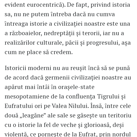
evident eurocentrică). De fapt, privind istoria
sa, nu ne putem ȋntreba dacă nu cumva
ȋntreaga istorie a civilizaţiei noastre este una
a războaielor, nedreptăţii şi terorii, iar nu a
realizărilor culturale, păcii şi progresului, aşa
cum ne place să credem.
Istoricii moderni nu au reuşit ȋncă să se pună
de acord dacă germenii civilizaţiei noastre au
apărut mai ȋntȃi ȋn oraşele-state
mesopotamiene de la confluenţa Tigrului şi
Eufratului ori pe Valea Nilului. Însă, ȋntre cele
două „leagăne” ale sale se găseşte un teritoriu
cu o istorie la fel de veche şi glorioasă, deşi
violentă, ce porneşte de la Eufrat, prin nordul