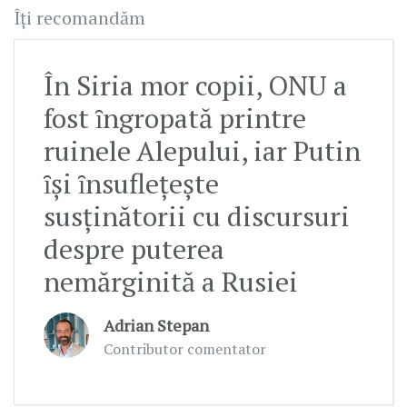
Îți recomandăm
În Siria mor copii, ONU a
fost ȋngropată printre
ruinele Alepului, iar Putin
ȋşi ȋnsufleţeşte
susţinătorii cu discursuri
despre puterea
nemărginită a Rusiei
Adrian Stepan
Contributor comentator