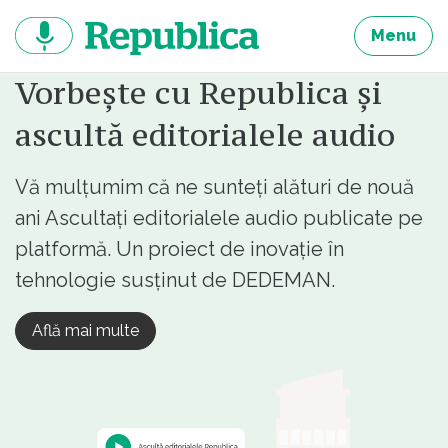
Sari
la
Menu
continut
Vorbește cu Republica și
ascultă editorialele audio
Vă mulțumim că ne sunteți alături de nouă
ani Ascultați editorialele audio publicate pe
platformă. Un proiect de inovație în
tehnologie susținut de DEDEMAN.
Află mai multe