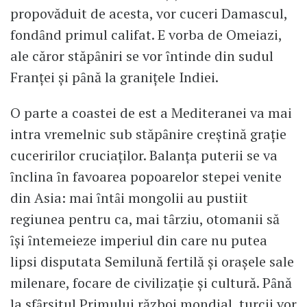
propovăduit de acesta, vor cuceri Damascul,
fondȃnd primul califat. E vorba de Omeiazi,
ale căror stăpȃniri se vor ȋntinde din sudul
Franţei şi pȃnă la graniţele Indiei.
O parte a coastei de est a Mediteranei va mai
intra vremelnic sub stăpȃnire creştină graţie
cuceririlor cruciaţilor. Balanţa puterii se va
ȋnclina ȋn favoarea popoarelor stepei venite
din Asia: mai ȋntȃi mongolii au pustiit
regiunea pentru ca, mai tȃrziu, otomanii să
ȋşi ȋntemeieze imperiul din care nu putea
lipsi disputata Semilună fertilă şi oraşele sale
milenare, focare de civilizaţie şi cultură. Pȃnă
la sfȃrşitul Primului război mondial, turcii vor