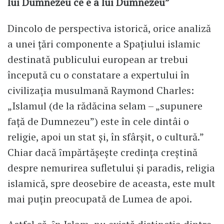
lui Dumnezeu ce e a lui Dumnezeu”
Dincolo de perspectiva istorică, orice analiză
a unei ţări componente a Spaţiului islamic
destinată publicului european ar trebui
începută cu o constatare a expertului în
civilizaţia musulmană Raymond Charles:
„Islamul (de la rădăcina selam – „supunere
faţă de Dumnezeu”) este în cele dintâi o
religie, apoi un stat şi, în sfârşit, o cultură.”
Chiar dacă ȋmpărtăşeşte credinţa creştină
despre nemurirea sufletului şi paradis, religia
islamică, spre deosebire de aceasta, este mult
mai puţin preocupată de Lumea de apoi.