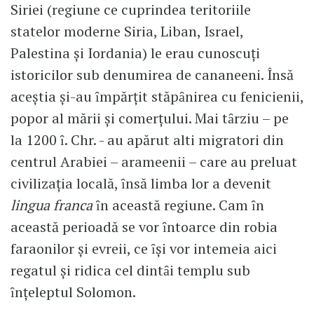
Siriei (regiune ce cuprindea teritoriile
statelor moderne Siria, Liban, Israel,
Palestina şi Iordania) le erau cunoscuţi
istoricilor sub denumirea de cananeeni. Însă
aceştia şi-au ȋmpărţit stăpȃnirea cu fenicienii,
popor al mării şi comerţului. Mai tȃrziu – pe
la 1200 ȋ. Chr. - au apărut alti migratori din
centrul Arabiei – arameenii – care au preluat
civilizaţia locală, ȋnsă limba lor a devenit
lingua franca
ȋn această regiune. Cam ȋn
această perioadă se vor ȋntoarce din robia
faraonilor şi evreii, ce ȋşi vor intemeia aici
regatul şi ridica cel dintȃi templu sub
ȋnţeleptul Solomon.