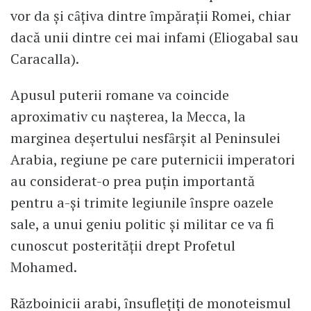
vor da şi cȃţiva dintre ȋmpăraţii Romei, chiar
dacă unii dintre cei mai infami (Eliogabal sau
Caracalla).
Apusul puterii romane va coincide
aproximativ cu naşterea, la Mecca, la
marginea deşertului nesfȃrşit al Peninsulei
Arabia, regiune pe care puternicii imperatori
au considerat-o prea puţin importantă
pentru a-şi trimite legiunile ȋnspre oazele
sale, a unui geniu politic şi militar ce va fi
cunoscut posterităţii drept Profetul
Mohamed.
Războinicii arabi, ȋnsufleţiţi de monoteismul