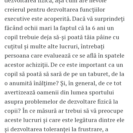
dezvoltarea fizică, aşa cum are nevoie
creierul pentru dezvoltarea funcţiilor
executive este acoperită. Dacă vă surprindeţi
făcând ochii mari la faptul că la 6 ani un
copil trebuie deja să-şi poată tăia pâine cu
cuţitul şi multe alte lucruri, întrebaţi
persoana care evaluează ce se află în spatele
acestor achiziţii. De ce este important ca un
copil să poată să sară de pe un taburet, de la
o anumită înălţime? Şi, în general, de ce tot
avertizează oamenii din lumea sportului
asupra problemelor de dezvoltare fizică la
copii? În ce măsură ar trebui să vă preocupe
aceste lucruri şi care este legătura dintre ele
şi dezvoltarea toleranţei la frustrare, a