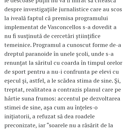
le descoase puţin nu va fi mirat să citească
despre investigaţiile jurnalistice care au scos
la iveală faptul că premisa programului
implementat de Vasconcellos s-a dovedit a
nu fi susţinută de cercetări ştiinţifice
temeinice. Programul a cunoscut forme de-a
dreptul paranoide în unele şcoli, unde s-a
renunţat la săritul cu coarda în timpul orelor
de sport pentru a nu-i confrunta pe elevi cu
eşecul şi, astfel, a le scădea stima de sine. Şi,
treptat, realitatea a contrazis planul care pe
hârtie suna frumos: accentul pe dezvoltarea
stimei de sine, aşa cum au înţeles-o
iniţiatorii, a refuzat să dea roadele
preconizate, iar “soarele nu a răsărit de la