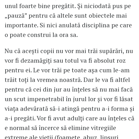
unul foarte bine pregătit. Şi niciodată pus pe
„pauză” pentru că altele sunt obiectele mai
importante. Si nici anulată disciplina pe care
o poate construi la ora sa.
Nu că aceşti copii nu vor mai trăi supărări, nu
vor fi dezamăgiţi sau totul va fi absolut roz
pentru ei. Le vor trăi pe toate aşa cum le-am
trăit toţi la vremea noastră. Dar le va fi altfel
pentru că cei din jur au înţeles să nu mai facă
un scut impenetrabil în jurul lor şi vor fi lăsat
viaţa adevărată să-i atingă pentru a-i forma şi
a-i pregăti. Vor fi avut adulţi care au înţeles că
e normal să încerce să elimine vitregiile
extreme ale vieţii (foamete, abuz, lipsuri