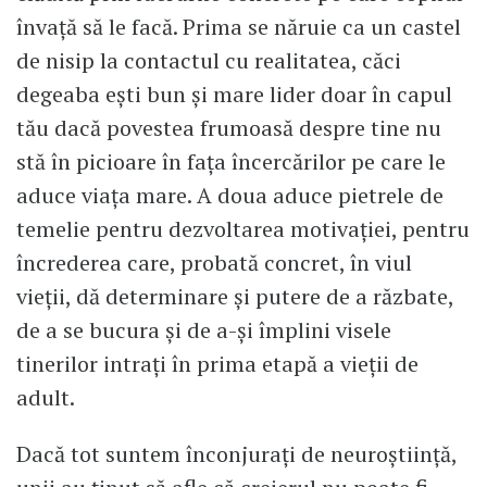
învaţă să le facă. Prima se năruie ca un castel
de nisip la contactul cu realitatea, căci
degeaba eşti bun şi mare lider doar în capul
tău dacă povestea frumoasă despre tine nu
stă în picioare în fața încercărilor pe care le
aduce viaţa mare. A doua aduce pietrele de
temelie pentru dezvoltarea motivaţiei, pentru
încrederea care, probată concret, în viul
vieţii, dă determinare şi putere de a răzbate,
de a se bucura şi de a-şi împlini visele
tinerilor intraţi în prima etapă a vieţii de
adult.
Dacă tot suntem înconjuraţi de neuroştiinţă,