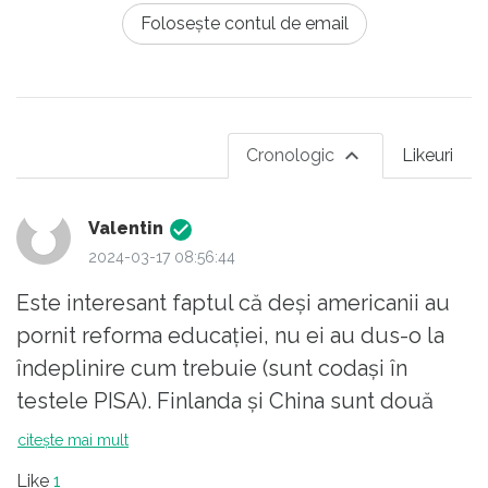
Folosește contul de email
Cronologic
Likeuri
Valentin
2024-03-17 08:56:44
Este interesant faptul că deși americanii au
pornit reforma educației, nu ei au dus-o la
îndeplinire cum trebuie (sunt codași în
testele PISA). Finlanda și China sunt două
dintre țările care au adoptat principiile pe
citește mai mult
care sociologul Alvin Toffler le-a enunțat în
Like
1