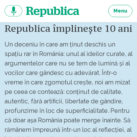
Sari
la
Menu
continut
Republica împlinește 10 ani
Un deceniu în care am ținut deschis un
spațiu rar în România: unul al ideilor curate, al
argumentelor care nu se tem de lumină și al
vocilor care gândesc cu adevărat. Într-o
vreme în care zgomotul crește, noi am mizat
pe ceea ce contează: conținut de calitate,
autentic, fără artificii, libertate de gândire,
profunzime în loc de superficialitate. Pentru
că doar așa România poate merge înainte. Să
rămânem împreună într-un loc al reflecției, al