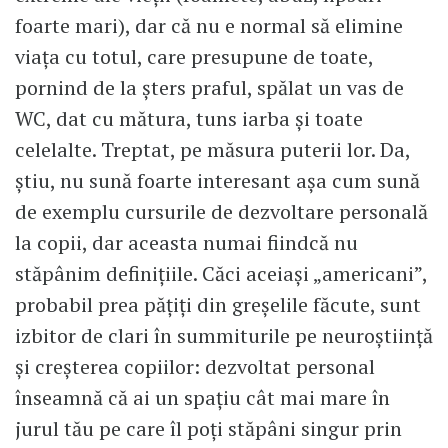
foarte mari), dar că nu e normal să elimine
viaţa cu totul, care presupune de toate,
pornind de la şters praful, spălat un vas de
WC, dat cu mătura, tuns iarba şi toate
celelalte. Treptat, pe măsura puterii lor. Da,
ştiu, nu sună foarte interesant aşa cum sună
de exemplu cursurile de dezvoltare personală
la copii, dar aceasta numai fiindcă nu
stăpânim definiţiile. Căci aceiaşi „americani”,
probabil prea păţiţi din greşelile făcute, sunt
izbitor de clari în summiturile pe neuroştiinţă
şi creşterea copiilor: dezvoltat personal
înseamnă că ai un spaţiu cât mai mare în
jurul tău pe care îl poţi stăpâni singur prin