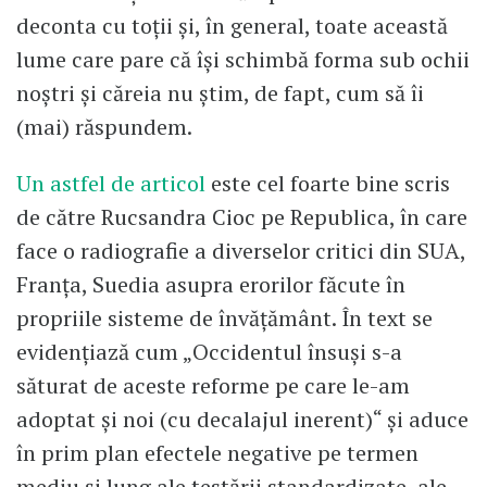
deconta cu toţii şi, în general, toate această
lume care pare că îşi schimbă forma sub ochii
noştri şi căreia nu ştim, de fapt, cum să îi
(mai) răspundem.
Un astfel de articol
este cel foarte bine scris
de către Rucsandra Cioc pe Republica, în care
face o radiografie a diverselor critici din SUA,
Franţa, Suedia asupra erorilor făcute în
propriile sisteme de învăţământ. În text se
evidențiază cum „Occidentul însuşi s-a
săturat de aceste reforme pe care le-am
adoptat şi noi (cu decalajul inerent)“ și aduce
în prim plan efectele negative pe termen
mediu şi lung ale testării standardizate, ale