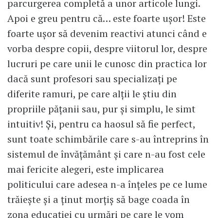
parcurgerea completă a unor articole lungi.
Apoi e greu pentru că… este foarte uşor! Este
foarte uşor să devenim reactivi atunci când e
vorba despre copii, despre viitorul lor, despre
lucruri pe care unii le cunosc din practica lor
dacă sunt profesori sau specializaţi pe
diferite ramuri, pe care alţii le ştiu din
propriile păţanii sau, pur şi simplu, le simt
intuitiv! Şi, pentru ca haosul să fie perfect,
sunt toate schimbările care s-au întreprins în
sistemul de învăţământ şi care n-au fost cele
mai fericite alegeri, este implicarea
politicului care adesea n-a înţeles pe ce lume
trăieşte şi a ţinut morţiş să bage coada în
zona educaţiei cu urmări pe care le vom