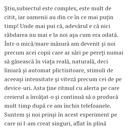
Ştiu,subiectul este complex, este mult de
citit, iar oamenii au din ce în ce mai puţin
timp! Unde mai pui că, adevărul e că nici
răbdarea nu mai e la noi aşa cum era odată.
Într-o mică/mare măsură am devenit şi noi
precum acei copii care ar sări pe pereţi numai
să găsească în viaţa reală, naturală, deci
liniară şi automat plictisitoare, stimuli de
aceeaşi intensitate şi viteză precum cei de pe
device-uri. Asta ţine ritmul cu alerta pe care
creierul a învăţat-o şi continuă să o producă
mult timp după ce am închis telefoanele.
Suntem şi noi prinşi în acest experiment pe
care ni l-am creat singuri, aflat în plină