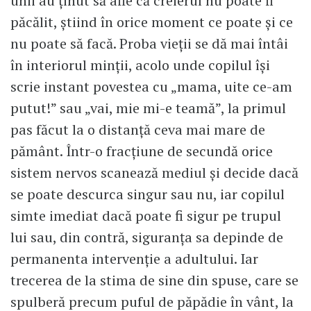
unii au ţinut să afle că creierul nu poate fi
păcălit, ştiind în orice moment ce poate şi ce
nu poate să facă. Proba vieţii se dă mai întâi
în interiorul minţii, acolo unde copilul îşi
scrie instant povestea cu „mama, uite ce-am
putut!” sau „vai, mie mi-e teamă”, la primul
pas făcut la o distanţă ceva mai mare de
pământ. Într-o fracţiune de secundă orice
sistem nervos scanează mediul şi decide dacă
se poate descurca singur sau nu, iar copilul
simte imediat dacă poate fi sigur pe trupul
lui sau, din contră, siguranţa sa depinde de
permanenta intervenţie a adultului. Iar
trecerea de la stima de sine din spuse, care se
spulberă precum puful de păpădie în vânt, la