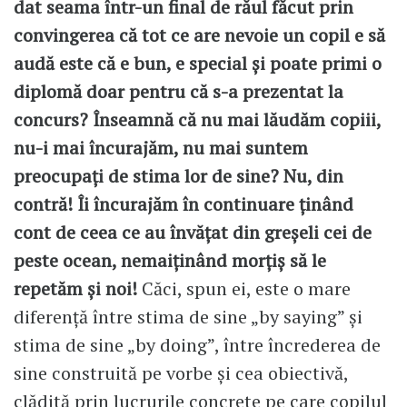
dat seama într-un final de răul făcut prin
convingerea că tot ce are nevoie un copil e să
audă este că e bun, e special şi poate primi o
diplomă doar pentru că s-a prezentat la
concurs? Înseamnă că nu mai lăudăm copiii,
nu-i mai încurajăm, nu mai suntem
preocupaţi de stima lor de sine? Nu, din
contră! Îi încurajăm în continuare ţinând
cont de ceea ce au învăţat din greşeli cei de
peste ocean, nemaiţinând morţiş să le
repetăm şi noi!
Căci, spun ei, este o mare
diferenţă între stima de sine „by saying” şi
stima de sine „by doing”, între încrederea de
sine construită pe vorbe şi cea obiectivă,
clădită prin lucrurile concrete pe care copilul