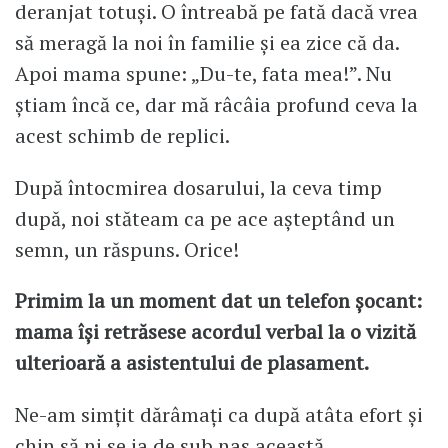
deranjat totuși. O întreabă pe fată dacă vrea
să meragă la noi în familie și ea zice că da.
Apoi mama spune: „Du-te, fata mea!”. Nu
știam încă ce, dar mă râcâia profund ceva la
acest schimb de replici.
După întocmirea dosarului, la ceva timp
după, noi stăteam ca pe ace așteptând un
semn, un răspuns. Orice!
Primim la un moment dat un telefon șocant:
mama își retrăsese acordul verbal la o vizită
ulterioară a asistentului de plasament.
Ne-am simțit dărâmați ca după atâta efort și
chin să ni se ia de sub nas această