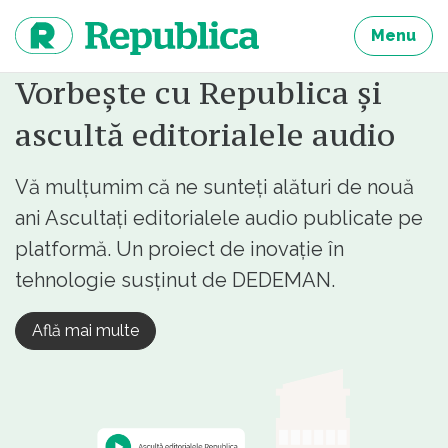
Sari
la
Menu
continut
Vorbește cu Republica și
ascultă editorialele audio
Vă mulțumim că ne sunteți alături de nouă
ani Ascultați editorialele audio publicate pe
platformă. Un proiect de inovație în
tehnologie susținut de DEDEMAN.
Află mai multe