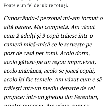
Poate e un fel de iubire totuși.
Cunoscându-i personal mi-am format o
altă părere. Mai completă. Am văzut
cum 2 adulți și 3 copii trăiesc într-o
cameră mică-mică ce le servește pe
post de casă per total. Acolo dorm,
acolo gătesc-pe un reșou improvizat,
acolo mănâncă, acolo se joacă copiii,
acolo își fac temele. Am văzut cum e să
trăiești într-un mediu departe de cel
propice: într-un ghetou din Ferentari,
printre gunoaie. Am văzut cum cu