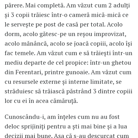
părere. Mai completă. Am văzut cum 2 adulți
și 3 copii trăiesc într-o cameră mică-mică ce
le servește pe post de casă per total. Acolo
dorm, acolo gătesc-pe un reșou improvizat,
acolo mănâncă, acolo se joacă copiii, acolo își
fac temele. Am văzut cum e să trăiești într-un
mediu departe de cel propice: într-un ghetou
din Ferentari, printre gunoaie. Am văzut cum
cu resursele externe și interne limitate, se
străduiesc să trăiască păstrând 3 dintre copiii
lor cu ei în acea cămăruță.
Cunoscându-i, am înțeles cum nu au fost
deloc sprijiniți pentru a ști mai bine și a lua
decizii mai bune. Așa că s-au descurcat cum