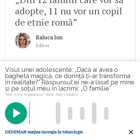
adopte, 11 nu vor un copil
de etnie romă”
Raluca Ion
Editor
Visul unei adolescente: „Dacă ai avea o
baghetă magică, ce dorință ți-ar transforma
în realitate?” Răspunsul ei ne-a lăsat pe mine
și pe soțul meu în lacrimi: „O familie”
Abonează-te la newsletterul
Text: Arina Angelescu/ Voce: Alex Livadaru
Republica.ro
Primește cele mai bune articole din partea
autorilor.
DEDEMAN susține inovația în tehnologie
Mă abonez