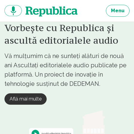
Sari
la
Menu
continut
Vorbește cu Republica și
ascultă editorialele audio
Vă mulțumim că ne sunteți alături de nouă
ani Ascultați editorialele audio publicate pe
platformă. Un proiect de inovație în
tehnologie susținut de DEDEMAN.
Află mai multe