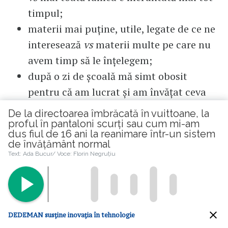
timpul;
materii mai puține, utile, legate de ce ne
interesează
vs
materii multe pe care nu
avem timp să le înțelegem;
după o zi de școală mă simt obosit
pentru că am lucrat și am învățat ceva
interesant
vs
mă simțeam obosit după
De la directoarea îmbrăcată în vuittoane, la
ore întregi de plictiseală.
proful în pantaloni scurți sau cum mi-am
dus fiul de 16 ani la reanimare într-un sistem
de învățământ normal
Au trecut două luni de când am plecat și, deși
Text: Ada Bucur/ Voce: Florin Negruțiu
mi-e dor de acasă, trebuie să mă împac cu
lumea asta nouă pentru că fiul meu e la
reanimare – o încercare de resuscitare a eu-
lui său într-un sistem de învățământ normal.
DEDEMAN susține inovația în tehnologie