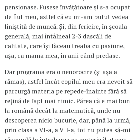
pensionase. Fusese învățătoare și s-a ocupat
de fiul meu, astfel că eu mi-am putut vedea
liniștită de muncă. Și, din fericire, în școala
generală, mai întâlneai 2-3 dascăli de
calitate, care își făceau treaba cu pasiune,
așa, ca mama mea, în anii când predase.
Dar programa era o nenorocire (și așa a
rămas), astfel încât copilul meu era nevoit să
parcurgă materia pe repede-înainte fără să
rețină de fapt mai nimic. Părea că e mai bun
la română decât la matematică, unde nu
descoperea nicio bucurie, dar, până la urmă,
prin clasa a VI-a, a VII-a, tot nu putea să-mi
răspundă la întrebarea ce materie îl atrage