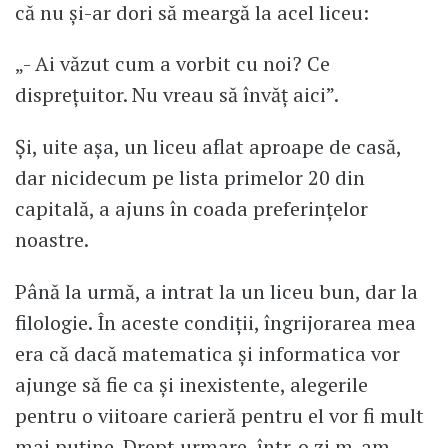
că nu și-ar dori să meargă la acel liceu:
„- Ai văzut cum a vorbit cu noi? Ce
disprețuitor. Nu vreau să învăț aici”.
Și, uite așa, un liceu aflat aproape de casă,
dar nicidecum pe lista primelor 20 din
capitală, a ajuns în coada preferințelor
noastre.
Până la urmă, a intrat la un liceu bun, dar la
filologie. În aceste condiții, îngrijorarea mea
era că dacă matematica și informatica vor
ajunge să fie ca și inexistente, alegerile
pentru o viitoare carieră pentru el vor fi mult
mai puține. Drept urmare, într-o zi m-am