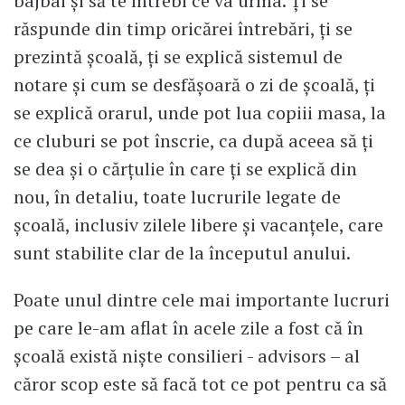
bâjbâi și să te întrebi ce va urma. Ți se
răspunde din timp oricărei întrebări, ți se
prezintă școală, ți se explică sistemul de
notare și cum se desfășoară o zi de școală, ți
se explică orarul, unde pot lua copiii masa, la
ce cluburi se pot înscrie, ca după aceea să ți
se dea și o cărțulie în care ți se explică din
nou, în detaliu, toate lucrurile legate de
școală, inclusiv zilele libere și vacanțele, care
sunt stabilite clar de la începutul anului.
Poate unul dintre cele mai importante lucruri
pe care le-am aflat în acele zile a fost că în
școală există niște consilieri - advisors – al
căror scop este să facă tot ce pot pentru ca să